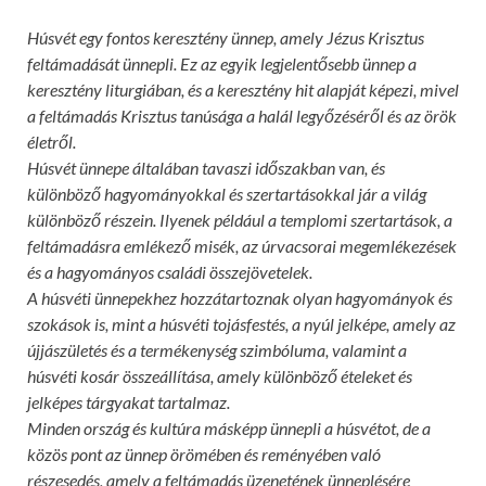
Húsvét egy fontos keresztény ünnep, amely Jézus Krisztus
feltámadását ünnepli. Ez az egyik legjelentősebb ünnep a
keresztény liturgiában, és a keresztény hit alapját képezi, mivel
a feltámadás Krisztus tanúsága a halál legyőzéséről és az örök
életről.
Húsvét ünnepe általában tavaszi időszakban van, és
különböző hagyományokkal és szertartásokkal jár a világ
különböző részein. Ilyenek például a templomi szertartások, a
feltámadásra emlékező misék, az úrvacsorai megemlékezések
és a hagyományos családi összejövetelek.
A húsvéti ünnepekhez hozzátartoznak olyan hagyományok és
szokások is, mint a húsvéti tojásfestés, a nyúl jelképe, amely az
újjászületés és a termékenység szimbóluma, valamint a
húsvéti kosár összeállítása, amely különböző ételeket és
jelképes tárgyakat tartalmaz.
Minden ország és kultúra másképp ünnepli a húsvétot, de a
közös pont az ünnep örömében és reményében való
részesedés, amely a feltámadás üzenetének ünneplésére