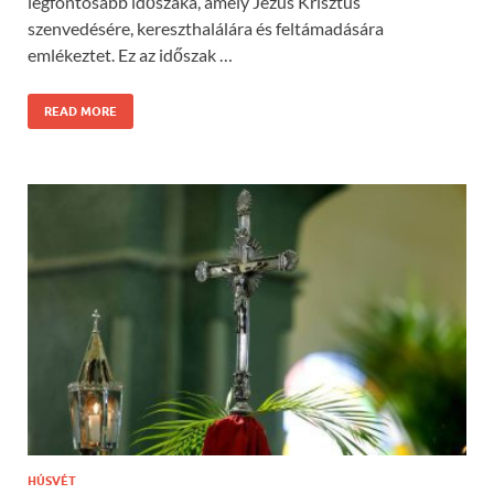
legfontosabb időszaka, amely Jézus Krisztus
szenvedésére, kereszthalálára és feltámadására
emlékeztet. Ez az időszak …
READ MORE
HÚSVÉT