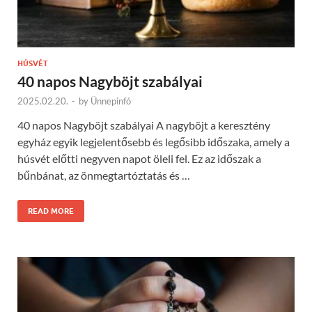
HÚSVÉT
40 napos Nagyböjt szabályai
2025.02.20.
-
by
Ünnepinfó
40 napos Nagyböjt szabályai A nagyböjt a keresztény
egyház egyik legjelentősebb és legősibb időszaka, amely a
húsvét előtti negyven napot öleli fel. Ez az időszak a
bűnbánat, az önmegtartóztatás és …
READ MORE