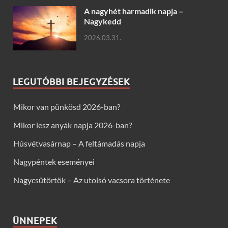
A nagyhét harmadik napja –
Nagykedd
2026.03.31.
LEGUTÓBBI BEJEGYZÉSEK
Mikor van pünkösd 2026-ban?
Mikor lesz anyák napja 2026-ban?
Húsvétvasárnap – A feltámadás napja
Nagypéntek eseményei
Nagycsütörtök – Az utolsó vacsora története
ÜNNEPEK