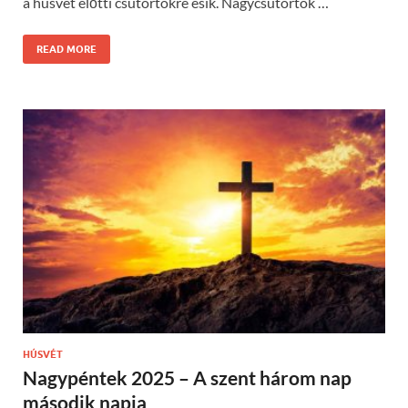
a húsvét előtti csütörtökre esik. Nagycsütörtök …
READ MORE
HÚSVÉT
Nagypéntek 2025 – A szent három nap
második napja