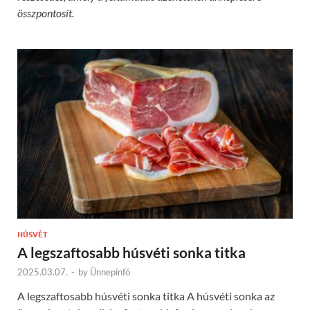
összpontosít.
HÚSVÉT
A legszaftosabb húsvéti sonka titka
2025.03.07.
-
by
Ünnepinfó
A legszaftosabb húsvéti sonka titka A húsvéti sonka az