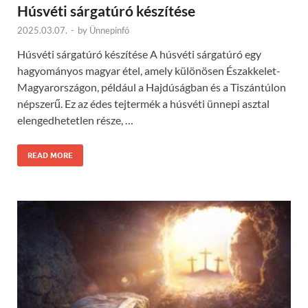
Húsvéti sárgatúró készítése
2025.03.07.
-
by
Ünnepinfó
Húsvéti sárgatúró készítése A húsvéti sárgatúró egy
hagyományos magyar étel, amely különösen Északkelet-
Magyarországon, például a Hajdúságban és a Tiszántúlon
népszerű. Ez az édes tejtermék a húsvéti ünnepi asztal
elengedhetetlen része, …
READ MORE