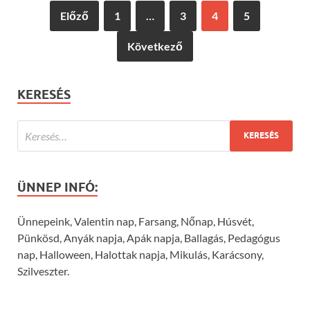
Előző
1
…
3
4
5
Következő
KERESÉS
ÜNNEP INFÓ:
Ünnepeink, Valentin nap, Farsang, Nőnap, Húsvét,
Pünkösd, Anyák napja, Apák napja, Ballagás, Pedagógus
nap, Halloween, Halottak napja, Mikulás, Karácsony,
Szilveszter.