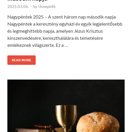
2025.03.06.
-
by
Ünnepinfó
Nagypéntek 2025 – A szent három nap második napja
Nagypéntek a keresztény egyházi év egyik legjelentősebb
és legmeghittebb napja, amelyen Jézus Krisztus
kínszenvedésére, kereszthalálára és temetésére
emlékeznek világszerte. Ez a …
READ MORE