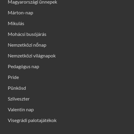
Magyarországi ünnepek
Márton-nap
Mikulás
Mohácsi busójárás
Nemzetközi nőnap
Nemzetközi világnapok
Pedagógus nap
Pride
Pünkösd
Szilveszter
Valentin nap
Visegrádi palotajátékok