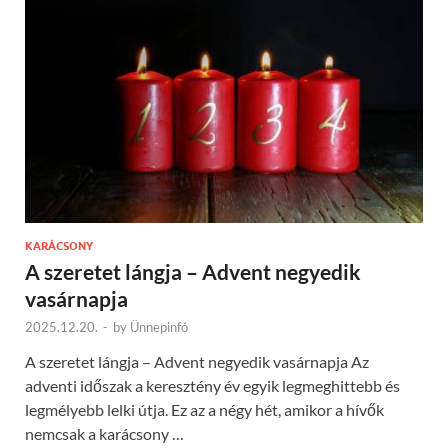
KARÁCSONY
A szeretet lángja – Advent negyedik
vasárnapja
2025.12.20.
-
by
Ünnepinfó
A szeretet lángja – Advent negyedik vasárnapja Az
adventi időszak a keresztény év egyik legmeghittebb és
legmélyebb lelki útja. Ez az a négy hét, amikor a hívők
nemcsak a karácsony …