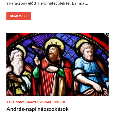
a karácsony előtti négy hetet öleli fel. Bár ma …
READ MORE
KARÁCSONY
/
MAGYARORSZÁGI ÜNNEPEK
András-napi népszokások