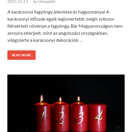
2025.12.13.
-
by
Ünnepinfó
A karácsonyi fagyöngy jelentése és hagyományai A
karácsonyi időszak egyik legismertebb, mégis sokszor
félreértett növénye a fagyöngy. Bár Magyarországon nem
annyira elterjedt, mint az angolszász országokban,
világszerte a karácsonyi dekorációk …
READ MORE