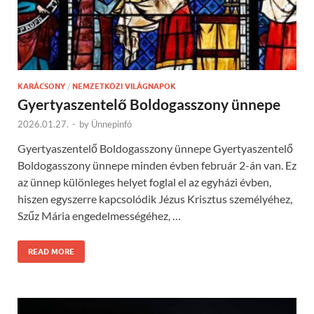
KARÁCSONY
/
NEMZETKÖZI VILÁGNAPOK
Gyertyaszentelő Boldogasszony ünnepe
2026.01.27.
-
by
Ünnepinfó
Gyertyaszentelő Boldogasszony ünnepe Gyertyaszentelő
Boldogasszony ünnepe minden évben február 2-án van. Ez
az ünnep különleges helyet foglal el az egyházi évben,
hiszen egyszerre kapcsolódik Jézus Krisztus személyéhez,
Szűz Mária engedelmességéhez, …
READ MORE