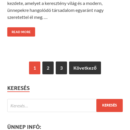
kezdete, amelyet a keresztény világ és a modern,
ünnepekre hangolódó társadalom egyaránt nagy
szeretettel él meg. …
READ MORE
1
2
3
Következő
KERESÉS
ÜNNEP INFÓ: