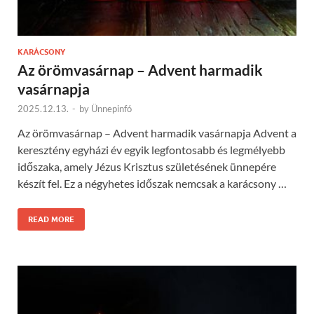
KARÁCSONY
Az örömvasárnap – Advent harmadik
vasárnapja
2025.12.13.
-
by
Ünnepinfó
Az örömvasárnap – Advent harmadik vasárnapja Advent a
keresztény egyházi év egyik legfontosabb és legmélyebb
időszaka, amely Jézus Krisztus születésének ünnepére
készít fel. Ez a négyhetes időszak nemcsak a karácsony …
READ MORE