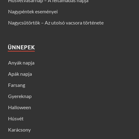
Húsvétvasárnap – A feltámadás napja
Nagypéntek eseményei
Nagycsütörtök – Az utolsó vacsora története
ÜNNEPEK
Anyák napja
Apák napja
Farsang
Gyereknap
Halloween
Húsvét
Karácsony