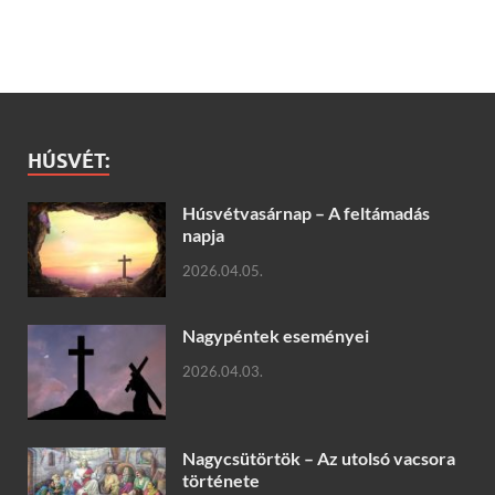
HÚSVÉT:
Húsvétvasárnap – A feltámadás
napja
2026.04.05.
Nagypéntek eseményei
2026.04.03.
Nagycsütörtök – Az utolsó vacsora
története