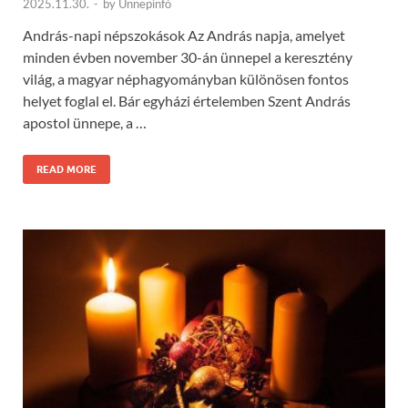
2025.11.30.
-
by
Ünnepinfó
András-napi népszokások Az András napja, amelyet
minden évben november 30-án ünnepel a keresztény
világ, a magyar néphagyományban különösen fontos
helyet foglal el. Bár egyházi értelemben Szent András
apostol ünnepe, a …
READ MORE