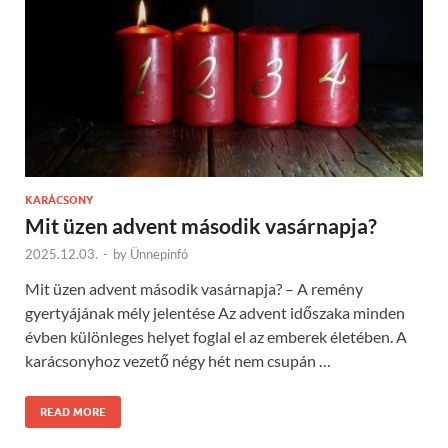
KARÁCSONY
Mit üzen advent második vasárnapja?
2025.12.03.
-
by
Ünnepinfó
Mit üzen advent második vasárnapja? – A remény
gyertyájának mély jelentése Az advent időszaka minden
évben különleges helyet foglal el az emberek életében. A
karácsonyhoz vezető négy hét nem csupán …
READ MORE