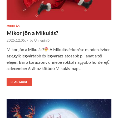
MIKULÁS
Mikor jön a Mikulás?
2025.12.05.
-
by
Ünnepinfó
Mikor jön a Mikulás?
A Mikulás érkezése minden évben
az egyik legvártabb és legvarázslatosabb pillanat a tél
elején. Bár a karácsony ünnepe sokkal nagyobb horderejű,
a december 6-ához kötődő Mikulás-nap …
READ MORE