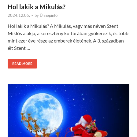
Hol lakik a Mikulás?
2024.12.05.
-
by
Ünnepinfó
Hol lakik a Mikulás? A Mikulás, vagy más néven Szent
Miklós alakja, a keresztény kultúrában gyökerezik, és több
mint ezer éve része az emberek életének. A 3. században
élt Szent …
READ MORE