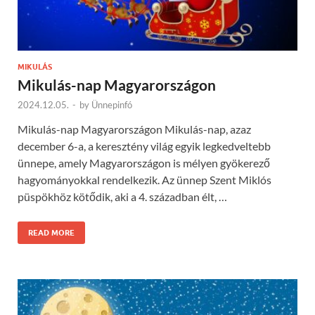
MIKULÁS
Mikulás-nap Magyarországon
2024.12.05.
-
by
Ünnepinfó
Mikulás-nap Magyarországon Mikulás-nap, azaz
december 6-a, a keresztény világ egyik legkedveltebb
ünnepe, amely Magyarországon is mélyen gyökerező
hagyományokkal rendelkezik. Az ünnep Szent Miklós
püspökhöz kötődik, aki a 4. században élt, …
READ MORE