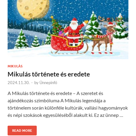
MIKULÁS
Mikulás története és eredete
2024.11.30.
-
by
Ünnepinfó
A Mikulás története és eredete – A szeretet és
ajándékozás szimbóluma A Mikulás legendája a
történelem során különféle kultúrák, vallási hagyományok
és népi szokások egyesüléséből alakult ki. Ez az ünnep …
READ MORE