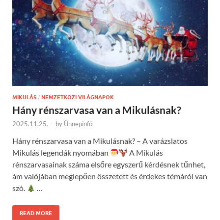
MIKULÁS
/
NEMZETKÖZI VILÁGNAPOK
Hány rénszarvasa van a Mikulásnak?
2025.11.25.
-
by
Ünnepinfó
Hány rénszarvasa van a Mikulásnak? – A varázslatos
Mikulás legendák nyomában
A Mikulás
rénszarvasainak száma elsőre egyszerű kérdésnek tűnhet,
ám valójában meglepően összetett és érdekes témáról van
szó.
…
READ MORE