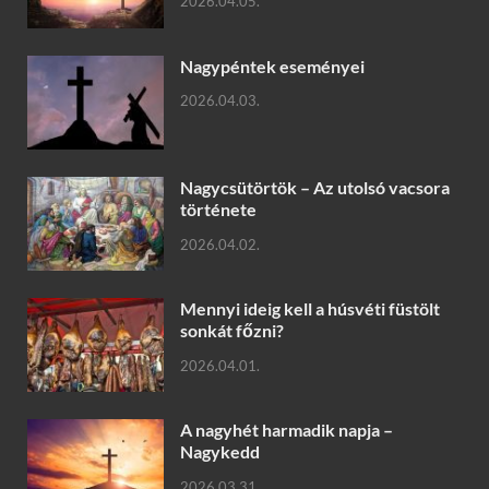
2026.04.05.
Nagypéntek eseményei
2026.04.03.
Nagycsütörtök – Az utolsó vacsora
története
2026.04.02.
Mennyi ideig kell a húsvéti füstölt
sonkát főzni?
2026.04.01.
A nagyhét harmadik napja –
Nagykedd
2026.03.31.