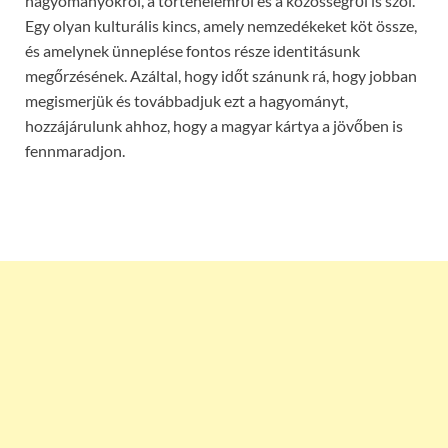
hagyományokról, a történelemről és a közösségről is szól.
Egy olyan kulturális kincs, amely nemzedékeket köt össze,
és amelynek ünneplése fontos része identitásunk
megőrzésének. Azáltal, hogy időt szánunk rá, hogy jobban
megismerjük és továbbadjuk ezt a hagyományt,
hozzájárulunk ahhoz, hogy a magyar kártya a jövőben is
fennmaradjon.