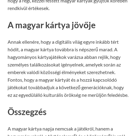
hogy a régi, kézzel festett magyar kártyák gyűjtők körében
rendkívül értékesek.
A magyar kártya jövője
Annak ellenére, hogy a digitális világ egyre inkább tért
hódít, a magyar kártya továbbra is népszerű marad. A
hagyományos kártyajátékok varázsa abban rejlik, hogy
személyes találkozásokat igényelnek, amelyek során az
emberek valódi közösségi élményeket szerezhetnek.
Fontos, hogy a magyar kártyát és a hozzá kapcsolódó
játékokat továbbadjuk a következő generációknak, hogy
ez az egyedülálló kulturális örökség ne merüljön feledésbe.
Összegzés
A magyar kártya napja nemcsak a játékról, hanem a