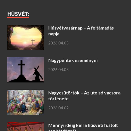
HÚSVÉT:
Húsvétvasárnap – A feltámadás
napja
2026.04.05.
Nagypéntek eseményei
2026.04.03.
Nagycsütörtök – Az utolsó vacsora
története
2026.04.02.
Mennyi ideig kell a húsvéti füstölt
sonkát főzni?