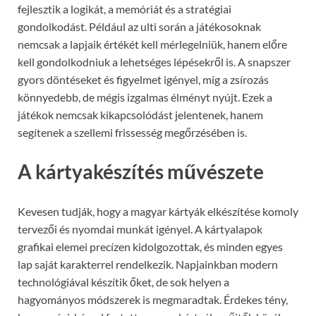
fejlesztik a logikát, a memóriát és a stratégiai
gondolkodást. Például az ulti során a játékosoknak
nemcsak a lapjaik értékét kell mérlegelniük, hanem előre
kell gondolkodniuk a lehetséges lépésekről is. A snapszer
gyors döntéseket és figyelmet igényel, míg a zsírozás
könnyedebb, de mégis izgalmas élményt nyújt. Ezek a
játékok nemcsak kikapcsolódást jelentenek, hanem
segítenek a szellemi frissesség megőrzésében is.
A kártyakészítés művészete
Kevesen tudják, hogy a magyar kártyák elkészítése komoly
tervezői és nyomdai munkát igényel. A kártyalapok
grafikai elemei precízen kidolgozottak, és minden egyes
lap saját karakterrel rendelkezik. Napjainkban modern
technológiával készítik őket, de sok helyen a
hagyományos módszerek is megmaradtak. Érdekes tény,