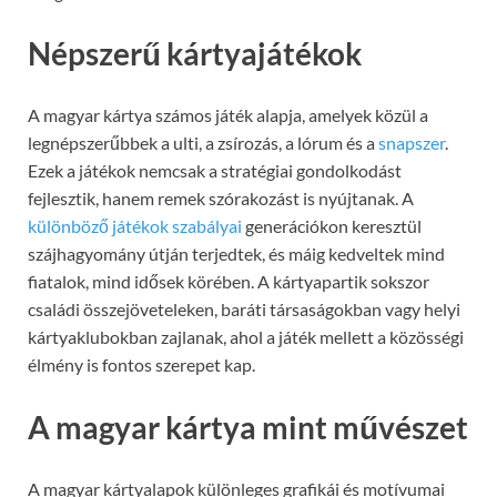
Népszerű kártyajátékok
A magyar kártya számos játék alapja, amelyek közül a
legnépszerűbbek a ulti, a zsírozás, a lórum és a
snapszer
.
Ezek a játékok nemcsak a stratégiai gondolkodást
fejlesztik, hanem remek szórakozást is nyújtanak. A
különböző játékok szabályai
generációkon keresztül
szájhagyomány útján terjedtek, és máig kedveltek mind
fiatalok, mind idősek körében. A kártyapartik sokszor
családi összejöveteleken, baráti társaságokban vagy helyi
kártyaklubokban zajlanak, ahol a játék mellett a közösségi
élmény is fontos szerepet kap.
A magyar kártya mint művészet
A magyar kártyalapok különleges grafikái és motívumai