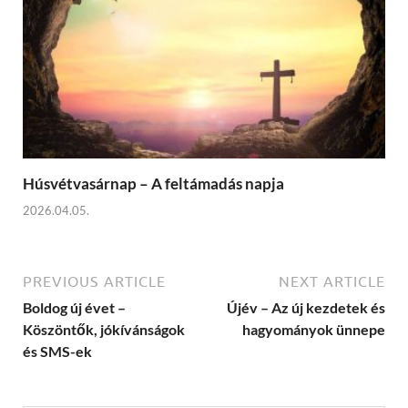
Húsvétvasárnap – A feltámadás napja
2026.04.05.
PREVIOUS ARTICLE
NEXT ARTICLE
Boldog új évet –
Újév – Az új kezdetek és
Köszöntők, jókívánságok
hagyományok ünnepe
és SMS-ek