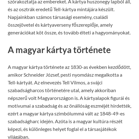
szórakoztatja az embereket. A kártya huszonegy lapból áll,
és az osztrák eredetű Tell-kártya mintájára készült.
Napjainkban számos társasági esemény, családi
összejövetel és kártyaverseny főszereplője, amely
generációkat köt össze, és tovább élteti a hagyományokat.
A magyar kártya története
A magyar kártya története az 1830-as években kezdődött,
amikor Schneider József, pesti nyomdász megalkotta a
Tell-kártyát. Az elnevezés Tell Vilmos, a svájci
szabadságharcos történetére utal, amely akkoriban
népszerű volt Magyarországon is. A kártyalapok figurái és
motívumai a szabadság és az önállóság eszméjét hirdették,
ezért a magyar kártya szimbólummá vált az 1848-49-es
szabadságharc idején. Azóta is a magyar kultúra részét
képezi, és különleges helyet foglal el a társasjátékok
világában.