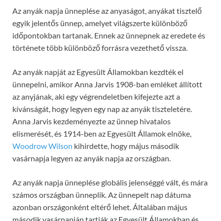
Az anyák napja ünneplése az anyaságot, anyákat tisztelő
egyik jelentős ünnep, amelyet világszerte különböző
időpontokban tartanak. Ennek az ünnepnek az eredete és
története több különböző forrásra vezethető vissza.
Az anyák napját az Egyesült Államokban kezdték el
ünnepelni, amikor Anna Jarvis 1908-ban emléket állított
az anyjának, aki egy végrendeletben kifejezte azt a
kívánságát, hogy legyen egy nap az anyák tiszteletére.
Anna Jarvis kezdeményezte az ünnep hivatalos
elismerését, és 1914-ben az Egyesült Államok elnöke,
Woodrow Wilson
kihirdette, hogy május második
vasárnapja legyen az anyák napja az országban.
Az anyák napja ünneplése globális jelenséggé vált, és mára
számos országban ünneplik. Az ünnepelt nap dátuma
azonban országonként eltérő lehet. Általában május
második vasárnapján tartják az Egyesült Államokban és