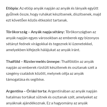
Etiópia:
Az etióp anyák napján az anyák és lányaik együtt
gyűlnek össze, hogy ruhákat készítsenek, díszítsenek, majd
ezt követően közös étkezést tartanak.
Törökország – Anyák napja sétány:
Törökországban az
anyák napján egyes városokban az emberek egy bizonyos
sétányt fednek virágokkal és tegeznek ki üzenetekkel,
amelyekben kifejezik hálájukat az anyák iránt.
Thaiföld – Rizstermelés ünnepe:
Thaiföldön az anyák
napján az emberek rizstült készítenek és osztanak szét a
szegény családok között, melynek célja az anyák
támogatása és segítése.
Argentína – Óriási torta:
Argentínában az anyák napján
hatalmas tortákat sütnek és osztanak szét, amelyeket az
anyáknak ajándékoznak. Ez a hagyomány az anyák