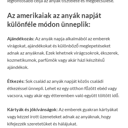
legfontosabb célja az anyák tisztelete és megbecsülése.
Az amerikaiak az anyák napját
különféle módon ünneplik:
Ajándékozás:
Az anyák napja alkalmából az emberek
virágokat, ajándékokat és különböző meglepetéseket
adnak az anyáknak. Ezek lehetnek virágcsokrok, ékszerek,
kozmetikumok, parfümök vagy akár házi készítésű
ajándékok.
Étkezés:
Sok család az anyák napját közös családi
étkezéssel ünnepli. Lehet ez egy otthon főzött ebéd vagy
vacsora, vagy akár egy étteremben való együtt töltött idő.
Kártyák és jókívánságok:
Az emberek gyakran kártyákat
vagy kézzel írott üzeneteket adnak az anyáknak, hogy
kifejezzék szeretetüket és hálájukat.