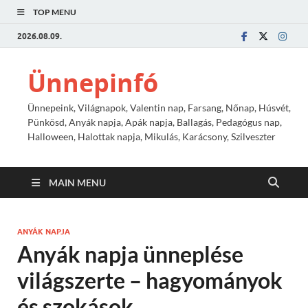
TOP MENU
2026.08.09.
Ünnepinfó
Ünnepeink, Világnapok, Valentin nap, Farsang, Nőnap, Húsvét,
Pünkösd, Anyák napja, Apák napja, Ballagás, Pedagógus nap,
Halloween, Halottak napja, Mikulás, Karácsony, Szilveszter
MAIN MENU
ANYÁK NAPJA
Anyák napja ünneplése
világszerte – hagyományok
és szokások