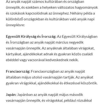
Az anyák napját számos kultúrában és országban
ünneplik, és ezekben a helyeken változatos hagyományok
és szokások kapcsolódnak az ünnephez. Néhány példa a
különböző országokban és kultúrákban való anyák napi
ünneplésre:
Egyesült Királyság és Írország:
Az Egyesült Királyságban
és Írországban az anyák napját március negyedik
vasárnapján ünneplik. Az anyáknak általában virágokat,
kártyákat, ajándékokat adnak és gyakran közös családi
ebéddel vagy vacsorával kedveskednek nekik.
Franciaország:
Franciaországban az anyák napját
általában május utolsó vasárnapján tartják. Az anyákat
gyakran virágokkal, ajándékokkal és étkezéssel köszöntik.
Japán:
Japánban az anyák napját május második
vasárnapján ünneplik, és virágokkal, például rózsákkal