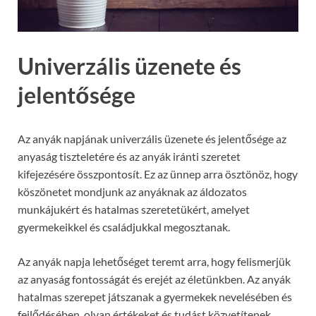
Univerzális üzenete és
jelentősége
Az anyák napjának univerzális üzenete és jelentősége az
anyaság tiszteletére és az anyák iránti szeretet
kifejezésére összpontosít. Ez az ünnep arra ösztönöz, hogy
köszönetet mondjunk az anyáknak az áldozatos
munkájukért és hatalmas szeretetükért, amelyet
gyermekeikkel és családjukkal megosztanak.
Az anyák napja lehetőséget teremt arra, hogy felismerjük
az anyaság fontosságát és erejét az életünkben. Az anyák
hatalmas szerepet játszanak a gyermekek nevelésében és
fejlődésében, olyan értékeket és tudást közvetítenek,