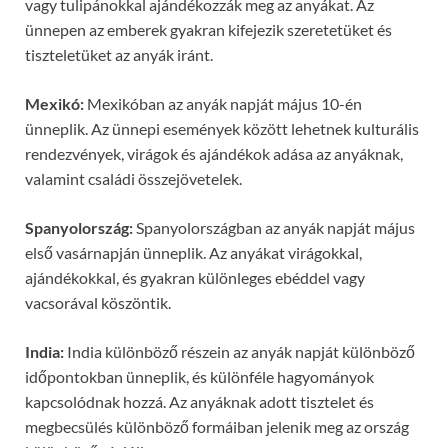
vagy tulipánokkal ajándékozzák meg az anyákat. Az
ünnepen az emberek gyakran kifejezik szeretetüket és
tiszteletüket az anyák iránt.
Mexikó:
Mexikóban az anyák napját május 10-én
ünneplik. Az ünnepi események között lehetnek kulturális
rendezvények, virágok és ajándékok adása az anyáknak,
valamint családi összejövetelek.
Spanyolország:
Spanyolországban az anyák napját május
első vasárnapján ünneplik. Az anyákat virágokkal,
ajándékokkal, és gyakran különleges ebéddel vagy
vacsorával köszöntik.
India:
India különböző részein az anyák napját különböző
időpontokban ünneplik, és különféle hagyományok
kapcsolódnak hozzá. Az anyáknak adott tisztelet és
megbecsülés különböző formáiban jelenik meg az ország