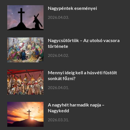
Nagypéntek eseményei
2026.04.03.
Nagycsütörtök – Az utolsó vacsora
története
2026.04.02.
Mennyi ideig kell a húsvéti füstölt
sonkát főzni?
2026.04.01.
A nagyhét harmadik napja –
Nagykedd
2026.03.31.