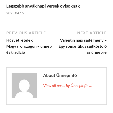
Legszebb anyák napi versek ovisoknak
2025.04.15.
PREVIOUS ARTICLE
NEXT ARTICLE
Húsvéti ételek
Valentin napi sajtélmény –
Magyarországon – ünnep
Egy romantikus sajtkóstoló
és tradíció
az ünnepre
About Ünnepinfó
View all posts by Ünnepinfó →