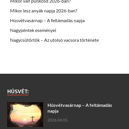
Mikor van pünkösd 2026-ban?
Mikor lesz anyák napja 2026-ban?
Húsvétvasárnap – A feltámadás napja
Nagypéntek eseményei
Nagycsütörtök – Az utolsó vacsora története
HÚSVÉT:
Húsvétvasárnap – A feltámadás
napja
2026.04.05.