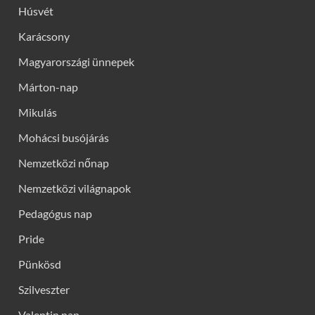
Húsvét
Karácsony
Magyarországi ünnepek
Márton-nap
Mikulás
Mohácsi busójárás
Nemzetközi nőnap
Nemzetközi világnapok
Pedagógus nap
Pride
Pünkösd
Szilveszter
Valentin nap