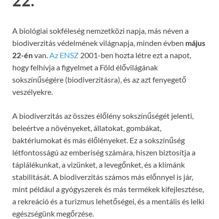
22.
A biológiai sokféleség nemzetközi napja, más néven a
biodiverzitás védelmének világnapja, minden évben
május
22-én
van.
Az ENSZ
2001-ben hozta létre ezt a napot,
hogy felhívja a figyelmet a Föld élővilágának
sokszínűségére (biodiverzitásra), és az azt fenyegető
veszélyekre.
A biodiverzitás az összes élőlény sokszínűségét jelenti,
beleértve a növényeket, állatokat, gombákat,
baktériumokat és más élőlényeket. Ez a sokszínűség
létfontosságú az emberiség számára, hiszen biztosítja a
táplálékunkat, a vizünket, a levegőnket, és a klímánk
stabilitását. A biodiverzitás számos más előnnyel is jár,
mint például a gyógyszerek és más termékek kifejlesztése,
a rekreáció és a turizmus lehetőségei, és a mentális és lelki
egészségünk megőrzése.