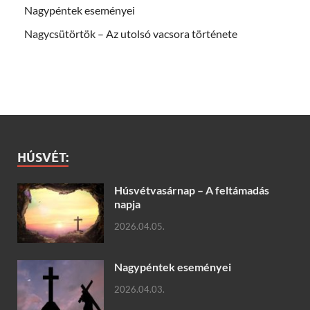
Nagypéntek eseményei
Nagycsütörtök – Az utolsó vacsora története
HÚSVÉT:
Húsvétvasárnap – A feltámadás
napja
2026.04.05.
Nagypéntek eseményei
2026.04.03.