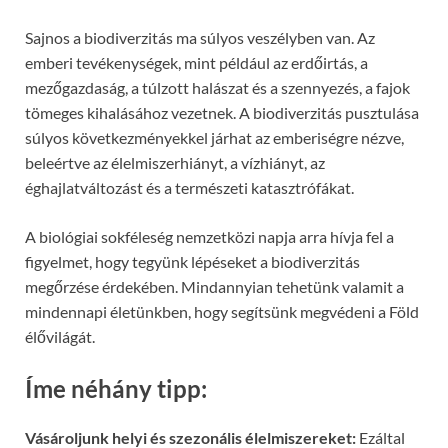
Sajnos a biodiverzitás ma súlyos veszélyben van. Az
emberi tevékenységek, mint például az erdőirtás, a
mezőgazdaság, a túlzott halászat és a szennyezés, a fajok
tömeges kihalásához vezetnek. A biodiverzitás pusztulása
súlyos következményekkel járhat az emberiségre nézve,
beleértve az élelmiszerhiányt, a vízhiányt, az
éghajlatváltozást és a természeti katasztrófákat.
A biológiai sokféleség nemzetközi napja arra hívja fel a
figyelmet, hogy tegyünk lépéseket a biodiverzitás
megőrzése érdekében. Mindannyian tehetünk valamit a
mindennapi életünkben, hogy segítsünk megvédeni a Föld
élővilágát.
Íme néhány tipp:
Vásároljunk helyi és szezonális élelmiszereket:
Ezáltal