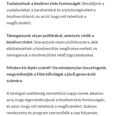
Tudatosítsuk a biodiverzitás fontosságát:
Beszéljünk a
családunkkal, a barátainkkal és a közösségünkkel a
biodiverzitásról, és arról, hogy mit tehetünk a
megőrzéséért.
Támogassunk olyan politikákat, amelyek védik a
biodiverzitást:
Szavazzunk olyan politikusokra, akik
elkötelezettek a biodiverzitás megőrzése mellett, és
támogassuk a biodiverzitást védő jogszabályokat.
Minden kis lépés számít! Ha mindannyian összefogunk,
megvédhetjük a Föld élővilágát a jövő generációi
számára.
A biológiai sokféleség nemzetközi napja remek alkalom
arra, hogy elgondolkodjunk a biodiverzitás fontosságán,
és azon, hogy mit tehetünk a megőrzéséért. Számos
rendezvény és program szerveződik a nap folyamán,