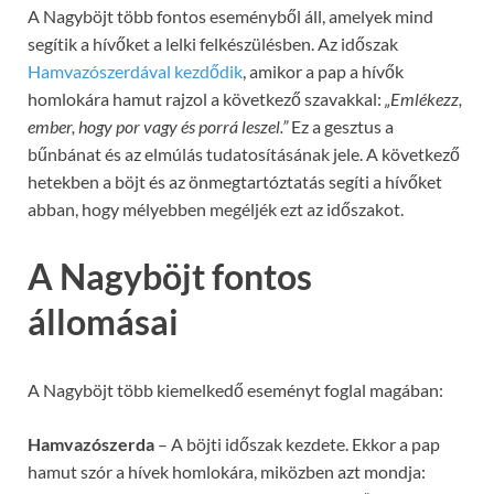
A Nagyböjt több fontos eseményből áll, amelyek mind
segítik a hívőket a lelki felkészülésben. Az időszak
Hamvazószerdával kezdődik
, amikor a pap a hívők
homlokára hamut rajzol a következő szavakkal:
„Emlékezz,
ember, hogy por vagy és porrá leszel.”
Ez a gesztus a
bűnbánat és az elmúlás tudatosításának jele. A következő
hetekben a böjt és az önmegtartóztatás segíti a hívőket
abban, hogy mélyebben megéljék ezt az időszakot.
A Nagyböjt fontos
állomásai
A Nagyböjt több kiemelkedő eseményt foglal magában:
Hamvazószerda
– A böjti időszak kezdete. Ekkor a pap
hamut szór a hívek homlokára, miközben azt mondja: