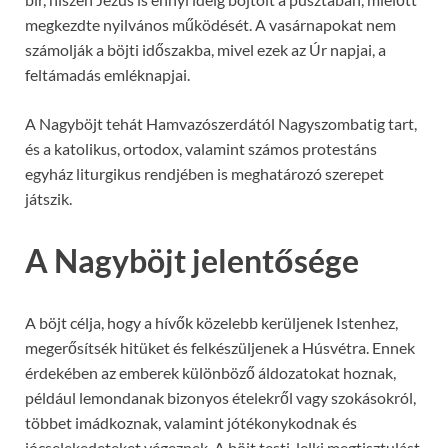
megkezdte nyilvános működését. A vasárnapokat nem
számolják a böjti időszakba, mivel ezek az Úr napjai, a
feltámadás emléknapjai.
A Nagyböjt tehát Hamvazószerdától Nagyszombatig tart,
és a katolikus, ortodox, valamint számos protestáns
egyház liturgikus rendjében is meghatározó szerepet
játszik.
A Nagyböjt jelentősége
A böjt célja, hogy a hívők közelebb kerüljenek Istenhez,
megerősítsék hitüket és felkészüljenek a Húsvétra. Ennek
érdekében az emberek különböző áldozatokat hoznak,
például lemondanak bizonyos ételekről vagy szokásokról,
többet imádkoznak, valamint jótékonykodnak és
jócselekedeteket végeznek. A böjt testi-lelki megtisztulást