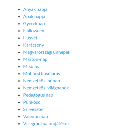
Anyák napja
Apák napja
Gyereknap
Halloween
Húsvét
Karácsony
Magyarországi ünnepek
Márton-nap
Mikulás
Mohácsi busójárás
Nemzetközi nőnap
Nemzetközi világnapok
Pedagógus nap
Pünkösd
Szilveszter
Valentin nap
Visegrádi palotajátékok