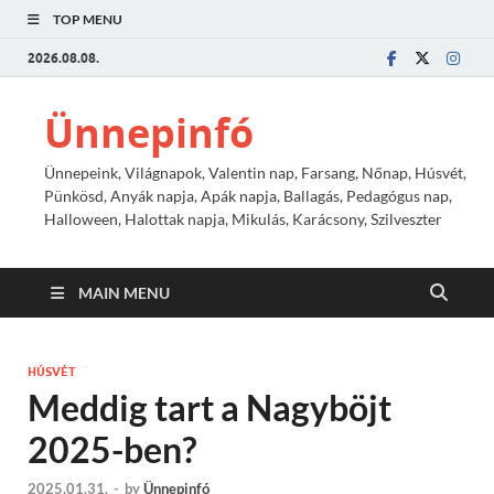
TOP MENU
2026.08.08.
Ünnepinfó
Ünnepeink, Világnapok, Valentin nap, Farsang, Nőnap, Húsvét,
Pünkösd, Anyák napja, Apák napja, Ballagás, Pedagógus nap,
Halloween, Halottak napja, Mikulás, Karácsony, Szilveszter
MAIN MENU
HÚSVÉT
Meddig tart a Nagyböjt
2025-ben?
2025.01.31.
-
by
Ünnepinfó