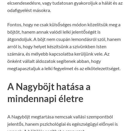
elcsendesedésre, vagy tudatosan gyakoroljuk a hálát és az
odafigyelést másokra.
Fontos, hogy ne csak külsőséges módon közelítsük meg a
böjtöt, hanem annak valódi lelki jelentőségét is
átgondoljuk. A böjt nem csupán lemondásról szól, hanem
arról is, hogy helyet készítsünk a szívünkben Isten
számára, és mélyebb kapcsolatba kerüljünk vele. Az
önként vállalt áldozatok segítenek abban, hogy
megtapasztaljuk a lelki fegyelmet és az elkötelezettséget.
A Nagyböjt hatása a
mindennapi életre
A Nagyböjt megtartása nemcsak vallási szempontból
jelentős, hanem pszichológiai és egészségügyi előnyei is