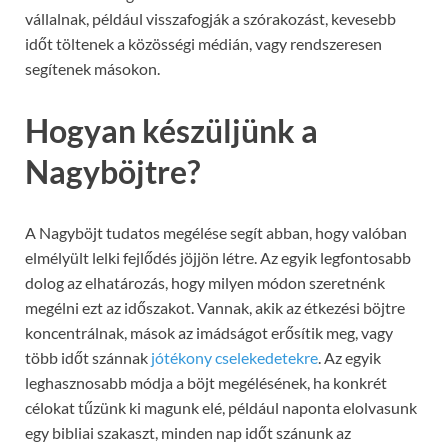
vállalnak, például visszafogják a szórakozást, kevesebb
időt töltenek a közösségi médián, vagy rendszeresen
segítenek másokon.
Hogyan készüljünk a
Nagyböjtre?
A Nagyböjt tudatos megélése segít abban, hogy valóban
elmélyült lelki fejlődés jöjjön létre. Az egyik legfontosabb
dolog az elhatározás, hogy milyen módon szeretnénk
megélni ezt az időszakot. Vannak, akik az étkezési böjtre
koncentrálnak, mások az imádságot erősítik meg, vagy
több időt szánnak
jótékony cselekedetekre
. Az egyik
leghasznosabb módja a böjt megélésének, ha konkrét
célokat tűzünk ki magunk elé, például naponta elolvasunk
egy bibliai szakaszt, minden nap időt szánunk az