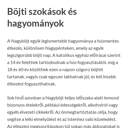
Böjti szokások és
hagyományok
A Nagyböjt egyik legismertebb hagyománya a húsmentes
étkezés, különösen Nagypénteken, amely az egyik
legszigorúbb böjti nap. A katolikus egyház előírásai szerint
a 14 év felettiek tartózkodnak a hús fogyasztásától, míg a
18 és 60 év közöttiek ezen a napon szigorú böjtöt
tartanak, vagyis csak egyszer lakhatnak jól, és két kisebb
étkezést fogyaszthatnak.
Sok hívő azonban a Nagyböjt teljes időszaka alatt lemond
bizonyos ételekről, például édességekről, alkoholról vagy
egyéb élvezeti cikkekről. Az önmegtartóztatás célja, hogy
segítse a lelki elmélyülést és az Istenhez való közeledést.
Az étkezési megszorításokon túl sokan más áldozatokat is