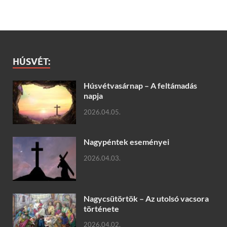
HÚSVÉT:
Húsvétvasárnap – A feltámadás
napja
2026.04.05.
Nagypéntek eseményei
2026.04.03.
Nagycsütörtök – Az utolsó vacsora
története
2026.04.02.