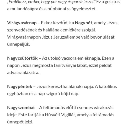
„Emlékezz, ember, hogy por vagy és porrá leszel.”
Ez a gesztus
a mulandóságra és a bűnbánatra figyelmeztet.
Virágvasárnap
– Ekkor kezdődik a
Nagyhét
, amely Jézus
szenvedésének és halálának emlékére szolgál.
Virágvasárnapon Jézus Jeruzsálembe való bevonulását
ünnepeljük.
Nagycsütörtök
– Az utolsó vacsora emléknapja. Ezen a
napon Jézus megmosta tanítványai lábát, ezzel példát
adva az alázatra.
Nagypéntek
– Jézus kereszthalálának napja. A katolikus
egyházban ez a nap szigorú böjti nap.
Nagyszombat
– A feltámadás előtti csendes várakozás
ideje. Este tartják a Húsvéti Vigíliát, amely a feltámadás
ünnepét jelzi.