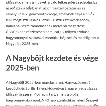
időszaka, amely a Húsvétra való felkészülést szolgálja. Ez
az időszak a bűnbánat, az önmegtartóztatás és az
elmélyült lelki gyakorlatok ideje, amelynek célja a hívők
lelki megtisztulása és Jézus Krisztus szenvedésének,
halálának és feltámadásának mélyebb megértése.
Cikkünkben részletesen bemutatjuk milyen szokásai,
hagyományai, szakaszai vannak a böjtnek és meddig tart a
Nagyböjt 2025-ben.
A Nagyböjt kezdete és vége
2025-ben
A Nagyböjt 2025-ben március 5-én, Hamvazószerdán
kezdődik és április 19-én, Húsvétvasárnap ér véget. Ez az
időszak összesen 40 napig tart, amely a bibliai
hagyományokra épül. A 40 nap szimbolikus jelentőséggel
bír, hiszen Jézus is ennyi ideig böjtölt a pusztában, mielőtt