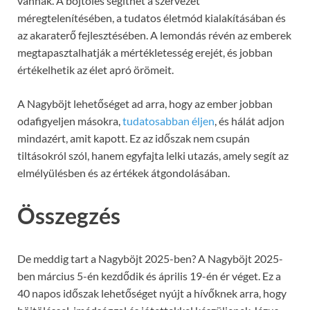
vannak. A böjtölés segíthet a szervezet
méregtelenítésében, a tudatos életmód kialakításában és
az akaraterő fejlesztésében. A lemondás révén az emberek
megtapasztalhatják a mértékletesség erejét, és jobban
értékelhetik az élet apró örömeit.
A Nagyböjt lehetőséget ad arra, hogy az ember jobban
odafigyeljen másokra,
tudatosabban éljen
, és hálát adjon
mindazért, amit kapott. Ez az időszak nem csupán
tiltásokról szól, hanem egyfajta lelki utazás, amely segít az
elmélyülésben és az értékek átgondolásában.
Összegzés
De meddig tart a Nagyböjt 2025-ben? A Nagyböjt 2025-
ben március 5-én kezdődik és április 19-én ér véget. Ez a
40 napos időszak lehetőséget nyújt a hívőknek arra, hogy