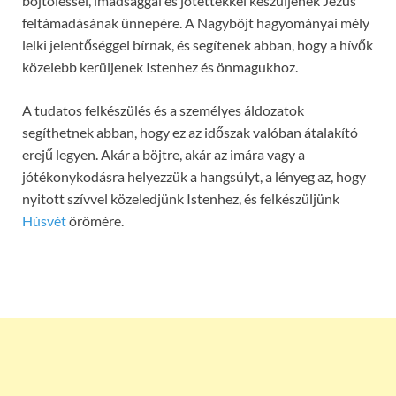
böjtöléssel, imádsággal és jótettekkel készüljenek Jézus
feltámadásának ünnepére. A Nagyböjt hagyományai mély
lelki jelentőséggel bírnak, és segítenek abban, hogy a hívők
közelebb kerüljenek Istenhez és önmagukhoz.
A tudatos felkészülés és a személyes áldozatok
segíthetnek abban, hogy ez az időszak valóban átalakító
erejű legyen. Akár a böjtre, akár az imára vagy a
jótékonykodásra helyezzük a hangsúlyt, a lényeg az, hogy
nyitott szívvel közeledjünk Istenhez, és felkészüljünk
Húsvét
örömére.