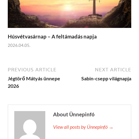
Húsvétvasárnap – A feltámadás napja
2026.04.05.
PREVIOUS ARTICLE
NEXT ARTICLE
Jégtörő Mátyás ünnepe
Sabin-csepp világnapja
2026
About Ünnepinfó
View all posts by Ünnepinfó →