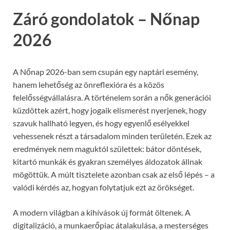
Záró gondolatok – Nőnap
2026
A Nőnap 2026-ban sem csupán egy naptári esemény,
hanem lehetőség az önreflexióra és a közös
felelősségvállalásra. A történelem során a nők generációi
küzdöttek azért, hogy jogaik elismerést nyerjenek, hogy
szavuk hallható legyen, és hogy egyenlő esélyekkel
vehessenek részt a társadalom minden területén. Ezek az
eredmények nem maguktól születtek: bátor döntések,
kitartó munkák és gyakran személyes áldozatok állnak
mögöttük. A múlt tisztelete azonban csak az első lépés – a
valódi kérdés az, hogyan folytatjuk ezt az örökséget.
A modern világban a kihívások új formát öltenek. A
digitalizáció, a munkaerőpiac átalakulása, a mesterséges