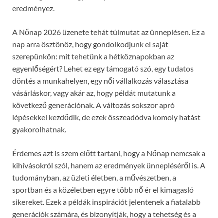
eredményez.
A Nőnap 2026 üzenete tehát túlmutat az ünneplésen. Ez a
nap arra ösztönöz, hogy gondolkodjunk el saját
szerepünkön: mit tehetünk a hétköznapokban az
egyenlőségért? Lehet ez egy támogató szó, egy tudatos
döntés a munkahelyen, egy női vállalkozás választása
vásárláskor, vagy akár az, hogy példát mutatunk a
következő generációnak. A változás sokszor apró
lépésekkel kezdődik, de ezek összeadódva komoly hatást
gyakorolhatnak.
Érdemes azt is szem előtt tartani, hogy a Nőnap nemcsak a
kihívásokról szól, hanem az eredmények ünnepléséről is. A
tudományban, az üzleti életben, a művészetben, a
sportban és a közéletben egyre több nő ér el kimagasló
sikereket. Ezek a példák inspirációt jelentenek a fiatalabb
generációk számára, és bizonyítják, hogy a tehetség és a