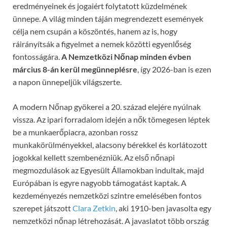
eredményeinek és jogaiért folytatott küzdelmének
ünnepe. A világ minden táján megrendezett események
célja nem csupán a köszöntés, hanem az is, hogy
ráirányítsák a figyelmet a nemek közötti egyenlőség
fontosságára.
A Nemzetközi Nőnap minden évben
március 8-án kerül megünneplésre
, így 2026-ban is ezen
a napon ünnepeljük világszerte.
A modern Nőnap gyökerei a 20. század elejére nyúlnak
vissza. Az ipari forradalom idején a nők tömegesen léptek
be a munkaerőpiacra, azonban rossz
munkakörülményekkel, alacsony bérekkel és korlátozott
jogokkal kellett szembenézniük. Az első nőnapi
megmozdulások az Egyesült Államokban indultak, majd
Európában is egyre nagyobb támogatást kaptak. A
kezdeményezés nemzetközi szintre emelésében fontos
szerepet játszott
Clara Zetkin
, aki 1910-ben javasolta egy
nemzetközi nőnap létrehozását. A javaslatot több ország