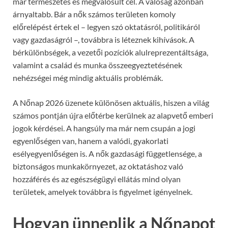
már természetes és megvalósult cél. A valóság azonban
árnyaltabb. Bár a nők számos területen komoly
előrelépést értek el – legyen szó oktatásról, politikáról
vagy gazdaságról –, továbbra is léteznek kihívások. A
bérkülönbségek, a vezetői pozíciók alulreprezentáltsága,
valamint a család és munka összeegyeztetésének
nehézségei még mindig aktuális problémák.
A Nőnap 2026 üzenete különösen aktuális, hiszen a világ
számos pontján újra előtérbe kerülnek az alapvető emberi
jogok kérdései. A hangsúly ma már nem csupán a jogi
egyenlőségen van, hanem a valódi, gyakorlati
esélyegyenlőségen is. A nők gazdasági függetlensége, a
biztonságos munkakörnyezet, az oktatáshoz való
hozzáférés és az egészségügyi ellátás mind olyan
területek, amelyek továbbra is figyelmet igényelnek.
Hogyan ünneplik a Nőnapot