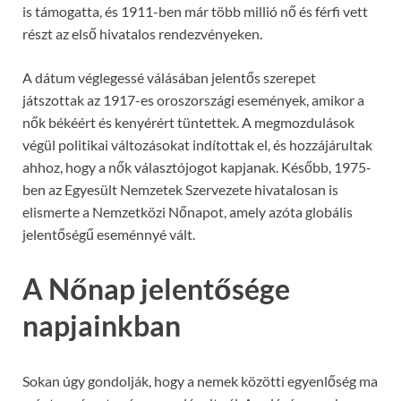
is támogatta, és 1911-ben már több millió nő és férfi vett
részt az első hivatalos rendezvényeken.
A dátum véglegessé válásában jelentős szerepet
játszottak az 1917-es oroszországi események, amikor a
nők békéért és kenyérért tüntettek. A megmozdulások
végül politikai változásokat indítottak el, és hozzájárultak
ahhoz, hogy a nők választójogot kapjanak. Később, 1975-
ben az
Egyesült Nemzetek Szervezete
hivatalosan is
elismerte a Nemzetközi Nőnapot, amely azóta globális
jelentőségű eseménnyé vált.
A Nőnap jelentősége
napjainkban
Sokan úgy gondolják, hogy a nemek közötti egyenlőség ma