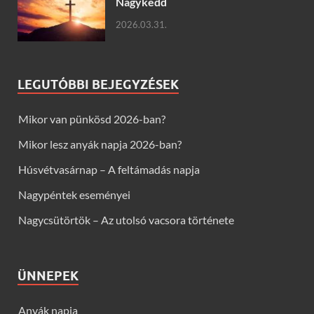
Nagykedd
2026.03.31.
LEGUTÓBBI BEJEGYZÉSEK
Mikor van pünkösd 2026-ban?
Mikor lesz anyák napja 2026-ban?
Húsvétvasárnap – A feltámadás napja
Nagypéntek eseményei
Nagycsütörtök – Az utolsó vacsora története
ÜNNEPEK
Anyák napja