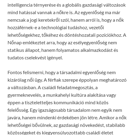
intelligencia térnyerése és a globális gazdasági változások
mind hatással vannak a nőkre is. Az egyenlőség ma már
nemcsak a jogi keretekről szól, hanem arról is, hogy a nők
hozzáférnek-e a technológiai tudáshoz, vezetői
lehetőségekhez, tőkéhez és döntéshozatali pozíciókhoz. A
Nőnap emlékeztet arra, hogy az esélyegyenlőség nem
statikus állapot, hanem folyamatos alkalmazkodást és
tudatos cselekvést igényel.
Fontos felismerni, hogy a társadalmi egyenlőség nem
kizárólag női ügy. A férfiak szerepe éppolyan meghatározó
a változásban. A családi feladatmegosztás, a
gyermeknevelés, a munkahelyi kultúra alakítása vagy
éppen a tiszteletteljes kommunikáció mind közös
felelősség. Egy igazságosabb társadalom nem egyik nem
javára, hanem mindenki érdekében jön létre. Amikor a nők
lehetőségei bővülnek, az gazdasági növekedést, stabilabb
közösségeket és kiegyensúlyozottabb családi életet