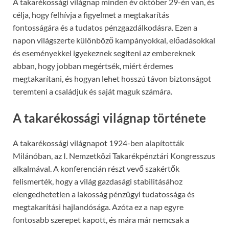
A takarékossági világnap minden év október 29-én van, és
célja, hogy felhívja a figyelmet a megtakarítás
fontosságára és a tudatos pénzgazdálkodásra. Ezen a
napon világszerte különböző kampányokkal, előadásokkal
és eseményekkel igyekeznek segíteni az embereknek
abban, hogy jobban megértsék, miért érdemes
megtakarítani, és hogyan lehet hosszú távon biztonságot
teremteni a családjuk és saját maguk számára.
A takarékossági világnap története
A takarékossági világnapot 1924-ben alapították
Milánóban, az I. Nemzetközi Takarékpénztári Kongresszus
alkalmával. A konferencián részt vevő szakértők
felismerték, hogy a világ gazdasági stabilitásához
elengedhetetlen a lakosság pénzügyi tudatossága és
megtakarítási hajlandósága. Azóta ez a nap egyre
fontosabb szerepet kapott, és mára már nemcsak a