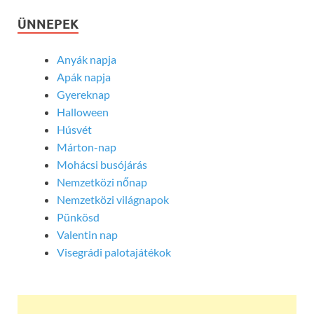
ÜNNEPEK
Anyák napja
Apák napja
Gyereknap
Halloween
Húsvét
Márton-nap
Mohácsi busójárás
Nemzetközi nőnap
Nemzetközi világnapok
Pünkösd
Valentin nap
Visegrádi palotajátékok