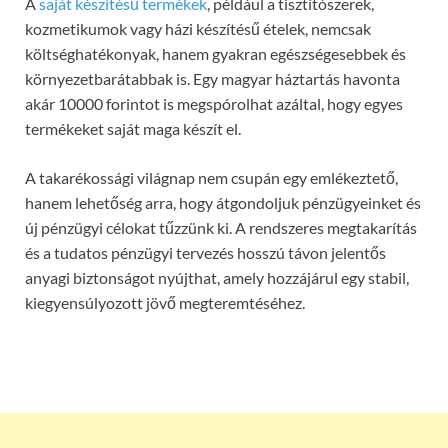
A
saját készítésű termékek
, például a tisztítószerek,
kozmetikumok vagy házi készítésű ételek, nemcsak
költséghatékonyak, hanem gyakran egészségesebbek és
környezetbarátabbak is. Egy magyar háztartás havonta
akár 10000 forintot is megspórolhat azáltal, hogy egyes
termékeket saját maga készít el.
A takarékossági világnap nem csupán egy emlékeztető,
hanem lehetőség arra, hogy átgondoljuk pénzügyeinket és
új pénzügyi célokat tűzzünk ki. A rendszeres megtakarítás
és a tudatos pénzügyi tervezés hosszú távon jelentős
anyagi biztonságot nyújthat, amely hozzájárul egy stabil,
kiegyensúlyozott jövő megteremtéséhez.