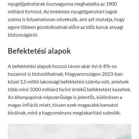
nyugdíjpénztárak összvagyona meghaladta az 1800
milliárd forintot. Az önkéntes nyugdíjpénztári tagok
száma is folyamatosan növekszik, ami azt mutatja, hogy
egyre többen gondolkodnak előre az idős koruk anyagi
biztonságáról.
Befektetési alapok
A befektetési alapok hosszú távon akár évi 6-8%-os
hozamot is biztosíthatnak. Magyarországon 2023-ban
közel 3,5 millió lakossági befektetési számla volt, amelyek
több mint 5000 milliárd forint értékű befektetést kezeltek.
Az állampapírok népszerűsége is jelentős, különösen a
magas infláció miatt, hiszen ezek magasabb kamatot
kínálnak, mint a hagyományos megtakarítási számlák.