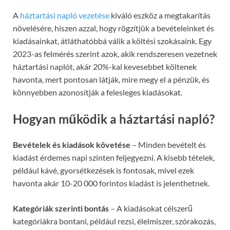
A
háztartási napló vezetése
kiváló eszköz a megtakarítás
növelésére, hiszen azzal, hogy rögzítjük a bevételeinket és
kiadásainkat, átláthatóbbá válik a költési szokásaink. Egy
2023-as felmérés szerint azok, akik rendszeresen vezetnek
háztartási naplót, akár 20%-kal kevesebbet költenek
havonta, mert pontosan látják, mire megy el a pénzük, és
könnyebben azonosítják a felesleges kiadásokat.
Hogyan működik a háztartási napló?
Bevételek és kiadások követése
– Minden bevételt és
kiadást érdemes napi szinten feljegyezni. A kisebb tételek,
például kávé, gyorsétkezések is fontosak, mivel ezek
havonta akár 10-20 000 forintos kiadást is jelenthetnek.
Kategóriák szerinti bontás
– A kiadásokat célszerű
kategóriákra bontani, például rezsi, élelmiszer, szórakozás,