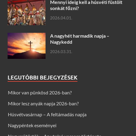
Mennyi ideig kell a húsvéti füstölt
sonkát főzni?
2026.04.01.
A nagyhét harmadik napja –
Nagykedd
2026.03.31.
LEGUTÓBBI BEJEGYZÉSEK
Mikor van pünkösd 2026-ban?
Mikor lesz anyák napja 2026-ban?
Húsvétvasárnap – A feltámadás napja
Nagypéntek eseményei