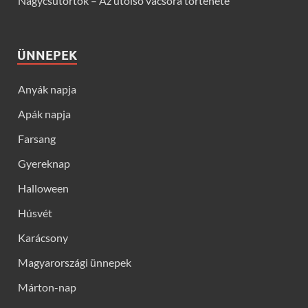
Nagycsütörtök – Az utolsó vacsora története
ÜNNEPEK
Anyák napja
Apák napja
Farsang
Gyereknap
Halloween
Húsvét
Karácsony
Magyarországi ünnepek
Márton-nap