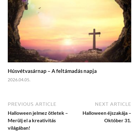
Húsvétvasárnap – A feltámadás napja
2026.04.05.
PREVIOUS ARTICLE
NEXT ARTICLE
Halloween jelmez ötletek –
Halloween éjszakája –
Merülj el a kreativitás
Október 31.
világában!