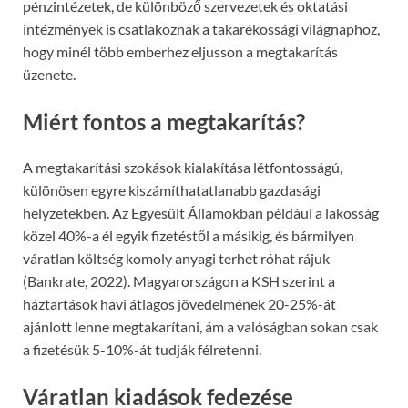
pénzintézetek, de különböző szervezetek és oktatási
intézmények is csatlakoznak a takarékossági világnaphoz,
hogy minél több emberhez eljusson a megtakarítás
üzenete.
Miért fontos a megtakarítás?
A megtakarítási szokások kialakítása létfontosságú,
különösen egyre kiszámíthatatlanabb gazdasági
helyzetekben. Az Egyesült Államokban például a lakosság
közel 40%-a él egyik fizetéstől a másikig, és bármilyen
váratlan költség komoly anyagi terhet róhat rájuk
(Bankrate, 2022). Magyarországon a KSH szerint a
háztartások havi átlagos jövedelmének 20-25%-át
ajánlott lenne megtakarítani, ám a valóságban sokan csak
a fizetésük 5-10%-át tudják félretenni.
Váratlan kiadások fedezése