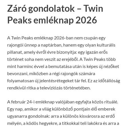
Záró gondolatok – Twin
Peaks emléknap 2026
A Twin Peaks emléknap 2026-ban nem csupán egy
rajongói ünnep a naptárban, hanem egy olyan kulturális
pillanat, amely évről évre bizonyítja: egy igazán erős
történet soha nem veszít az erejéből. A
Twin Peaks
több
mint harminc évvel a bemutatása után is képes új nézőket
bevonzani, miközben a régi rajongók számára
folyamatosan új jelentésrétegeket tár fel. Ez az időtállóság
rendkívül ritka a televíziózás történetében.
A február 24-i emléknap valójában egyfajta közös rituálé.
Egy nap, amikor a világ különböző pontjain élő emberek
ugyanarra gondolnak: arra a különös kisvárosra az erdő
mélyén, a ködös hegyekre, a titkokkal teli lakókra és arra a