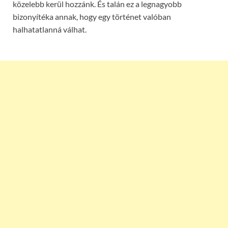
közelebb kerül hozzánk. És talán ez a legnagyobb
bizonyítéka annak, hogy egy történet valóban
halhatatlanná válhat.