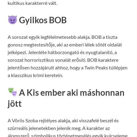
kultikus karakterré vált.
Gyilkos BOB
A sorozat egyik legfélelmetesebb alakja. BOB a tiszta
gonosz megtestesítője, aki az emberi lélek sötét oldalát
jelképezi. Jelenléte hátborzongató és nyugtalanító, a
sorozat horrorisztikus vonalát erősíti. BOB karaktere
jelentősen hozzájárult ahhoz, hogy a Twin Peaks túllépjen
a klasszikus krimi keretein.
A
Kis ember aki máshonnan
jött
A Vörös Szoba rejtélyes alakja, aki visszafelé beszél és
szürreális jelenetekben jelenik meg. A karakter az
álomszerű, szimbolikus történetmesélés egyik kulcseleme.