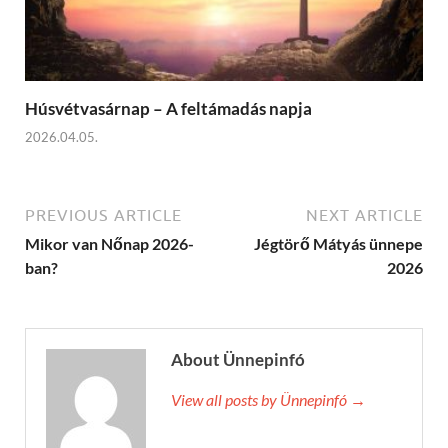
Húsvétvasárnap – A feltámadás napja
2026.04.05.
PREVIOUS ARTICLE
NEXT ARTICLE
Mikor van Nőnap 2026-
Jégtörő Mátyás ünnepe
ban?
2026
About Ünnepinfó
View all posts by Ünnepinfó →