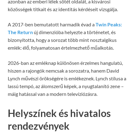
azonban az emberi lélek sötét oldalát, a kisvárosi
közösségek titkait és az identitás kérdéseit vizsgálja.
A 2017-ben bemutatott harmadik évad a
Twin Peaks:
The Return
új dimenzióba helyezte a történetet, és
bizonyította, hogy a sorozat több mint nosztalgikus
emlék: élő, folyamatosan értelmezhető műalkotás.
2026-ban az emléknap különösen érzelmes hangulatú,
hiszen a rajongók nemcsak a sorozatra, hanem David
Lynch művészi örökségére is emlékeznek. Lynch stílusa a
lassú tempó, az álomszerű képek, a nyugtalanító zene –
máig hatással van a modern televíziózásra.
Helyszínek és hivatalos
rendezvények