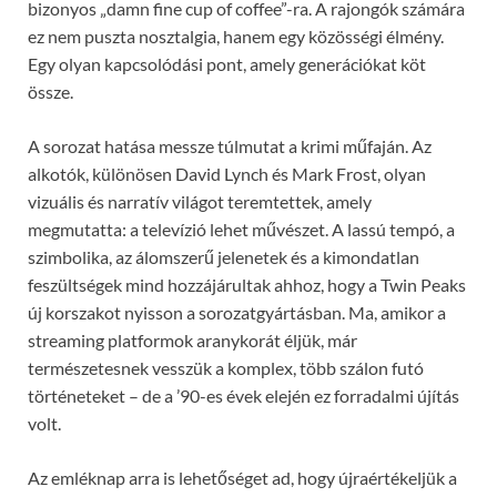
bizonyos „damn fine cup of coffee”-ra. A rajongók számára
ez nem puszta nosztalgia, hanem egy közösségi élmény.
Egy olyan kapcsolódási pont, amely generációkat köt
össze.
A sorozat hatása messze túlmutat a krimi műfaján. Az
alkotók, különösen
David Lynch
és
Mark Frost
, olyan
vizuális és narratív világot teremtettek, amely
megmutatta: a televízió lehet művészet. A lassú tempó, a
szimbolika, az álomszerű jelenetek és a kimondatlan
feszültségek mind hozzájárultak ahhoz, hogy a Twin Peaks
új korszakot nyisson a sorozatgyártásban. Ma, amikor a
streaming platformok aranykorát éljük, már
természetesnek vesszük a komplex, több szálon futó
történeteket – de a ’90-es évek elején ez forradalmi újítás
volt.
Az emléknap arra is lehetőséget ad, hogy újraértékeljük a