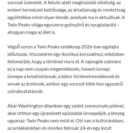
sorozat üzenetét. A felszín alatt meghúzódó sötétség, az
emberi természet kettőssége, az ártatlanság és romlottság
együttélése mind olyan témák, amelyek ma is aktuálisak. A
Twin Peaks világa egyszerre gyönyörű és nyugtalanító –
ahogyan maga az élet is.
Végső soron a Twin Peaks emléknap 2026-ban egyfajta
időutazás. Visszatérés egy ikonikus korszakhoz, miközben
felismerjük, hogy a történet ma is él. A rajongók számára
ez a nap nem csupán megemlékezés, hanem ünnep:
ünnepe a kreativitásnak, a bátor történetmesélésnek és
annak az érzésnek, amikor egy sorozat több lesz egyszerű
szórakoztatásnál.
Akár Washington államban egy szelet cseresznyés pitével,
akár otthon egy újranézett epizóddal ünnepeljük, a lényeg
ugyanaz: Twin Peaks nem múlt el. Ott van a kultúránkban,
az emlékeinkben és minden február 24-én egy kicsit