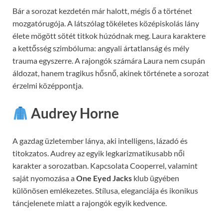
Bár a sorozat kezdetén már halott, mégis ő a történet
mozgatórugója. A látszólag tökéletes középiskolás lány
élete mögött sötét titkok húzódnak meg. Laura karaktere
a kettősség szimbóluma: angyali ártatlanság és mély
trauma egyszerre. A rajongók számára Laura nem csupán
áldozat, hanem tragikus hősnő, akinek története a sorozat
érzelmi középpontja.
Audrey Horne
A gazdag üzletember lánya, aki intelligens, lázadó és
titokzatos. Audrey az egyik legkarizmatikusabb női
karakter a sorozatban. Kapcsolata Cooperrel, valamint
saját nyomozása a
One Eyed Jacks
klub ügyében
különösen emlékezetes. Stílusa, eleganciája és ikonikus
táncjelenete miatt a rajongók egyik kedvence.