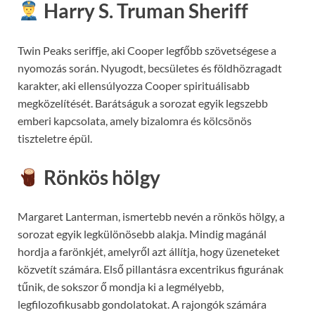
Harry S. Truman
Sheriff
Twin Peaks seriffje, aki Cooper legfőbb szövetségese a
nyomozás során. Nyugodt, becsületes és földhözragadt
karakter, aki ellensúlyozza Cooper spirituálisabb
megközelítését. Barátságuk a sorozat egyik legszebb
emberi kapcsolata, amely bizalomra és kölcsönös
tiszteletre épül.
Rönkös hölgy
Margaret Lanterman, ismertebb nevén a rönkös hölgy, a
sorozat egyik legkülönösebb alakja. Mindig magánál
hordja a farönkjét, amelyről azt állítja, hogy üzeneteket
közvetít számára. Első pillantásra excentrikus figurának
tűnik, de sokszor ő mondja ki a legmélyebb,
legfilozofikusabb gondolatokat. A rajongók számára