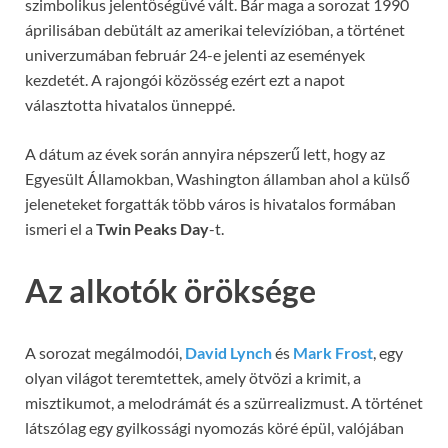
szimbolikus jelentőségűvé vált. Bár maga a sorozat 1990
áprilisában debütált az amerikai televízióban, a történet
univerzumában február 24-e jelenti az események
kezdetét. A rajongói közösség ezért ezt a napot
választotta hivatalos ünneppé.
A dátum az évek során annyira népszerű lett, hogy az
Egyesült Államokban, Washington államban ahol a külső
jeleneteket forgatták több város is hivatalos formában
ismeri el a
Twin Peaks Day
-t.
Az alkotók öröksége
A sorozat megálmodói,
David Lynch
és
Mark Frost
, egy
olyan világot teremtettek, amely ötvözi a krimit, a
misztikumot, a melodrámát és a szürrealizmust. A történet
látszólag egy gyilkossági nyomozás köré épül, valójában