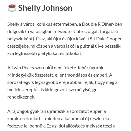
Shelly Johnson
Shelly a város ikonikus éttermében, a Double R Diner-ben
dolgozik (a valóságban a Twede’s Cafe szolgált forgatási
helyszínként). Ő az, aki újra és újra kávét tölt
Dale Cooper
csészéjébe, miközben a város lakói a pultnál ülve beszélik
ki a legfrissebb pletykákat és titkokat.
A Twin Peaks szereplői nem fekete-fehér figurák.
Mindegyikük összetett, ellentmondásos és emberi. A
sorozat egyik legnagyobb ereje abban rejlik, hogy még a
mellékszereplők is kidolgozott személyiséggel
rendelkeznek.
A rajongók gyakran újranézik a sorozatot éppen a
karakterek miatt – minden alkalommal új részleteket
fedezve fel bennük. Ez az időtállóság és mélység teszi a