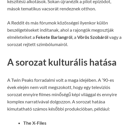
készítésű alkotások. Sokan újranézik a pilot epizódot,
mások tematikus vacsorát rendeznek otthon.
A Reddit és más fórumok közösségei ilyenkor külön
beszélgetéseket indítanak, ahol a rajongók megosztják
elméleteiket a
Fekete Barlangról
, a
Vörös Szobáról
vagy a
sorozat rejtett szimbólumairól.
A sorozat kulturális hatása
A Twin Peaks forradalmi volt a maga idejében. A ’90-es
évek elején nem volt megszokott, hogy egy televíziós
sorozat ennyire filmes minőségű képi világgal és ennyire
komplex narratívával dolgozzon. A sorozat hatása
kimutatható számos későbbi produkcióban, például:
The X-Files