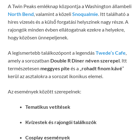
A Twin Peaks emléknap központja a Washington állambeli
North Bend
, valamint a közeli
Snoqualmie
. Itt található a
híres vízesés és a külső forgatási helyszínek nagy része. A
rajongók minden évben ellátogatnak ezekre a helyekre,
hogy közösen ünnepeljenek.
A legismertebb találkozópont a legendás
Twede’s Cafe
,
amely a sorozatban
Double R Diner néven szerepel
. Itt
természetesen
meggyes pite
és a „
rohadt finom kávé
”
kerül az asztalokra a sorozat ikonikus elemei.
Az események között szerepelnek:
Tematikus vetítések
Kvízestek és rajongói találkozók
Cosplay események