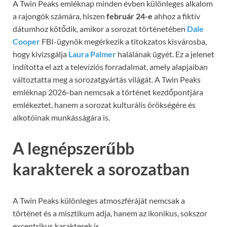
A Twin Peaks emléknap minden évben különleges alkalom
a rajongók számára, hiszen
február 24-e
ahhoz a fiktív
dátumhoz kötődik, amikor a sorozat történetében
Dale
Cooper
FBI-ügynök megérkezik a titokzatos kisvárosba,
hogy kivizsgálja
Laura Palmer
halálának ügyét. Ez a jelenet
indította el azt a televíziós forradalmat, amely alapjaiban
változtatta meg a sorozatgyártás világát. A Twin Peaks
emléknap 2026-ban nemcsak a történet kezdőpontjára
emlékeztet, hanem a sorozat kulturális örökségére és
alkotóinak munkásságára is.
A legnépszerűbb
karakterek a sorozatban
A Twin Peaks különleges atmoszféráját nemcsak a
történet és a misztikum adja, hanem az ikonikus, sokszor
excentrikus karakterek is.