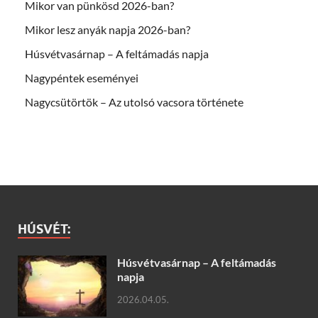
Mikor van pünkösd 2026-ban?
Mikor lesz anyák napja 2026-ban?
Húsvétvasárnap – A feltámadás napja
Nagypéntek eseményei
Nagycsütörtök – Az utolsó vacsora története
HÚSVÉT:
Húsvétvasárnap – A feltámadás
napja
2026.04.05.