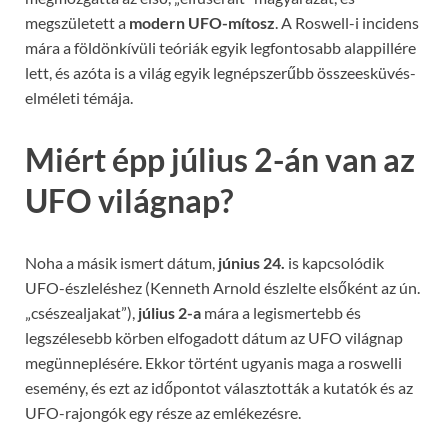
megszületett a
modern UFO-mítosz
. A Roswell-i incidens
mára a földönkívüli teóriák egyik legfontosabb alappillére
lett, és azóta is a világ egyik legnépszerűbb összeesküvés-
elméleti témája.
Miért épp július 2-án van az
UFO világnap?
Noha a másik ismert dátum,
június 24.
is kapcsolódik
UFO-észleléshez (Kenneth Arnold észlelte elsőként az ún.
„csészealjakat”),
július 2-a
mára a legismertebb és
legszélesebb körben elfogadott dátum az UFO világnap
megünneplésére. Ekkor történt ugyanis maga a roswelli
esemény, és ezt az időpontot választották a kutatók és az
UFO-rajongók egy része az emlékezésre.