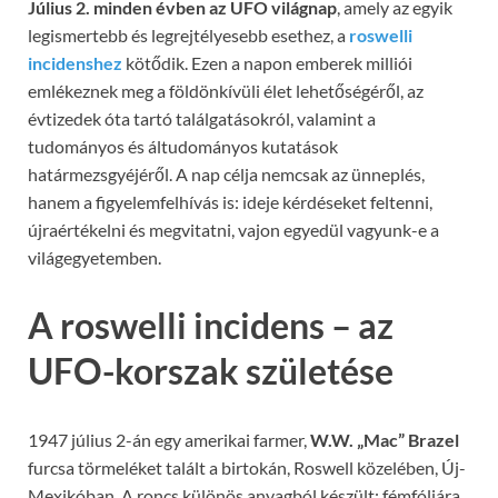
Július 2. minden évben az UFO világnap
, amely az egyik
legismertebb és legrejtélyesebb esethez, a
roswelli
incidenshez
kötődik. Ezen a napon emberek milliói
emlékeznek meg a földönkívüli élet lehetőségéről, az
évtizedek óta tartó találgatásokról, valamint a
tudományos és áltudományos kutatások
határmezsgyéjéről. A nap célja nemcsak az ünneplés,
hanem a figyelemfelhívás is: ideje kérdéseket feltenni,
újraértékelni és megvitatni, vajon egyedül vagyunk-e a
világegyetemben.
A roswelli incidens – az
UFO-korszak születése
1947 július 2-án egy amerikai farmer,
W.W. „Mac” Brazel
furcsa törmeléket talált a birtokán, Roswell közelében, Új-
Mexikóban. A roncs különös anyagból készült: fémfóliára,