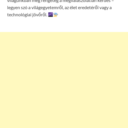
világunkban még rengeteg a megválaszolatlan kérdés –
legyen szó a világegyetemről, az élet eredetéről vagy a
technológiai jövőről.