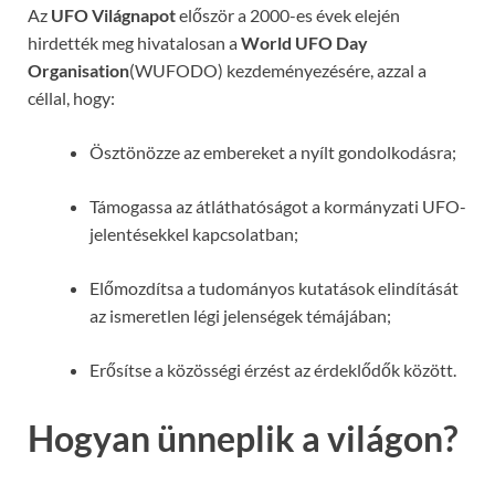
Az
UFO Világnapot
először a 2000-es évek elején
hirdették meg hivatalosan a
World UFO Day
Organisation
(WUFODO) kezdeményezésére, azzal a
céllal, hogy:
Ösztönözze az embereket a nyílt gondolkodásra;
Támogassa az átláthatóságot a kormányzati UFO-
jelentésekkel kapcsolatban;
Előmozdítsa a tudományos kutatások elindítását
az ismeretlen légi jelenségek témájában;
Erősítse a közösségi érzést az érdeklődők között.
Hogyan ünneplik a világon?