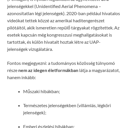
jelenségekkel (Unidentified Aerial Phenomena –
azonosítatlan légi jelenségek). 2020-ban például hivatalos
videókat tettek közzé az amerikai haditengerészet
pilótáitól, akik ismeretlen repülő tárgyakat rögzítettek. Az
esetek kapcsán még kongresszusi meghallgatásokat is
tartottak, és külön hivatalt hoztak létre az UAP-
jelenségek vizsgálatára.
Fontos megjegyezni: a tudományos közösség túlnyomó
része
nem az idegen életformákban
látja a magyarázatot,
hanem inkább:
Műszaki hibákban;
Természetes jelenségekben (villámlás, légköri
jelenségek);
Emberi észlelési hibákban;