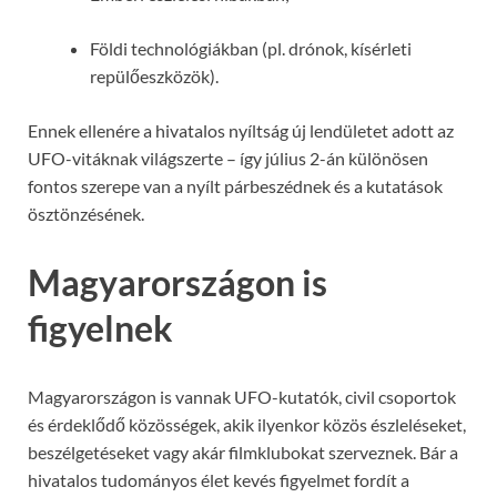
Földi technológiákban (pl. drónok, kísérleti
repülőeszközök).
Ennek ellenére a hivatalos nyíltság új lendületet adott az
UFO-vitáknak világszerte – így július 2-án különösen
fontos szerepe van a nyílt párbeszédnek és a kutatások
ösztönzésének.
Magyarországon is
figyelnek
Magyarországon is vannak UFO-kutatók, civil csoportok
és érdeklődő közösségek, akik ilyenkor közös észleléseket,
beszélgetéseket vagy akár filmklubokat szerveznek. Bár a
hivatalos tudományos élet kevés figyelmet fordít a