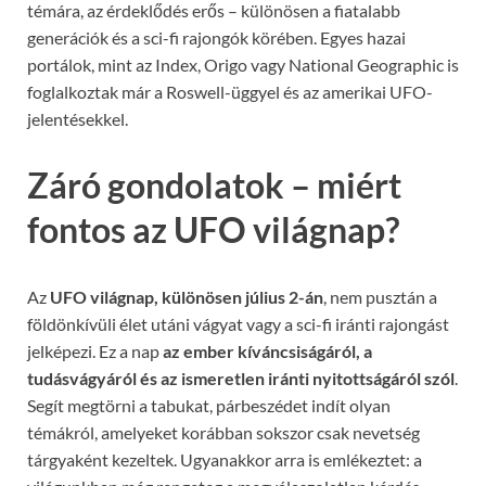
témára, az érdeklődés erős – különösen a fiatalabb
generációk és a sci-fi rajongók körében. Egyes hazai
portálok, mint az Index, Origo vagy National Geographic is
foglalkoztak már a Roswell-üggyel és az amerikai UFO-
jelentésekkel.
Záró gondolatok – miért
fontos az UFO világnap?
Az
UFO világnap, különösen július 2-án
, nem pusztán a
földönkívüli élet utáni vágyat vagy a sci-fi iránti rajongást
jelképezi. Ez a nap
az ember kíváncsiságáról, a
tudásvágyáról és az ismeretlen iránti nyitottságáról szól
.
Segít megtörni a tabukat, párbeszédet indít olyan
témákról, amelyeket korábban sokszor csak nevetség
tárgyaként kezeltek. Ugyanakkor arra is emlékeztet: a