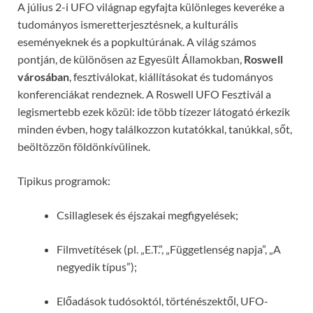
A július 2-i UFO világnap egyfajta különleges keveréke a
tudományos ismeretterjesztésnek, a kulturális
eseményeknek és a popkultúrának. A világ számos
pontján, de különösen az Egyesült Államokban,
Roswell
városában
, fesztiválokat, kiállításokat és tudományos
konferenciákat rendeznek. A Roswell UFO Fesztivál a
legismertebb ezek közül: ide több tízezer látogató érkezik
minden évben, hogy találkozzon kutatókkal, tanúkkal, sőt,
beöltözzön földönkívülinek.
Tipikus programok:
Csillaglesek és éjszakai megfigyelések;
Filmvetítések (pl. „E.T.”, „Függetlenség napja”, „A
negyedik típus”);
Előadások tudósoktól, történészektől, UFO-