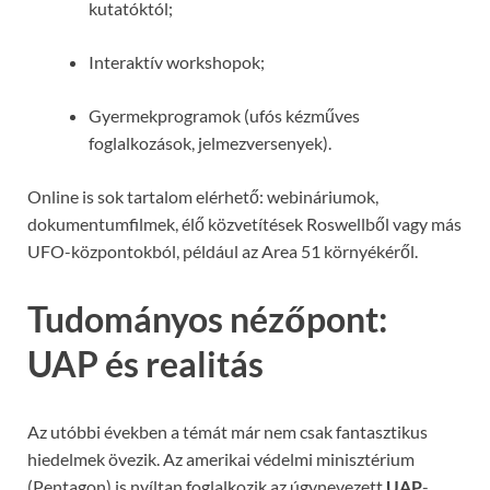
kutatóktól;
Interaktív workshopok;
Gyermekprogramok (ufós kézműves
foglalkozások, jelmezversenyek).
Online is sok tartalom elérhető: webináriumok,
dokumentumfilmek, élő közvetítések Roswellből vagy más
UFO-központokból, például az Area 51 környékéről.
Tudományos nézőpont:
UAP és realitás
Az utóbbi években a témát már nem csak fantasztikus
hiedelmek övezik. Az amerikai védelmi minisztérium
(Pentagon) is nyíltan foglalkozik az úgynevezett
UAP
-