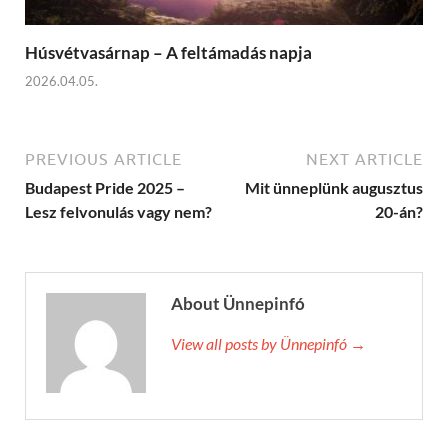
Húsvétvasárnap – A feltámadás napja
2026.04.05.
PREVIOUS ARTICLE
NEXT ARTICLE
Budapest Pride 2025 –
Mit ünneplünk augusztus
Lesz felvonulás vagy nem?
20-án?
About Ünnepinfó
View all posts by Ünnepinfó →