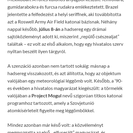
gumidarabokra és furcsa rudakra emlékeztetett. Brazel
jelentette a felfedezést a helyi seriffnek, aki továbbította
azt a Roswell Army Air Field katonai bázisnak. Néhány
nappal később,
július 8-án
a hadsereg egy drámai
sajtóközleményt adott ki, miszerint „repülő csészealjat”
találtak – ez volt az első alkalom, hogy egy hivatalos szerv
nyíltan beszélt ilyen tárgyról.
A szenzáció azonban nem tartott sokáig: másnap a
hadsereg visszakozott, és azt állította, hogy az objektum
valójában egy meteorológiai léggömb volt. Később, a ’90-
es években a hivatalos magyarázat kiegészült: a törmelék
valójában a
Project Mogul
nevű szigorúan titkos katonai
programhoz tartozott, amely a Szovjetunió
atomkísérleteit figyelte meg léggömbökkel.
Mindez azonban már késő volt: a közvéleményt
megmozgatta az első, „elfuserált” magyarázat, és