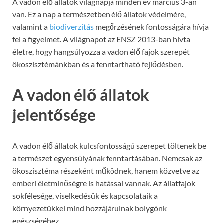
A vadon élő állatok világnapja minden év március 3-án
van. Ez a nap a természetben élő állatok védelmére,
valamint a
biodiverzitás
megőrzésének fontosságára hívja
fel a figyelmet. A világnapot az ENSZ 2013-ban hívta
életre, hogy hangsúlyozza a vadon élő fajok szerepét
ökoszisztémánkban és a fenntartható fejlődésben.
A vadon élő állatok
jelentősége
A vadon élő állatok kulcsfontosságú szerepet töltenek be
a természet egyensúlyának fenntartásában. Nemcsak az
ökoszisztéma részeként működnek, hanem közvetve az
emberi életminőségre is hatással vannak. Az állatfajok
sokfélesége, viselkedésük és kapcsolataik a
környezetükkel mind hozzájárulnak bolygónk
egészségéhez.