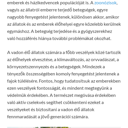
emberek és házikedvencek populációját is. A
zoonózisok
,
vagyis az állatról emberre terjedő betegségek, egyre
nagyobb fenyegetést jelentenek, különösen akkor, amikor
az állatok és az emberek élőhelyei egyre közelebb kerülnek
egymáshoz. A betegség terjedése és a gyógyszerekhez
való hozzáférés hiánya további problémákat okozhat.
A vadon élő állatok számára a főbb veszélyek közé tartozik
az élőhelyek elvesztése, a klímaváltozás, az orvvadászat, a
környezetszennyezés és a betegségek. Mindezek a
tényezők összességében komoly fenyegetést jelentenek a
fajok túlélésére. Fontos, hogy tudatosítsuk az emberekben
ezen veszélyek fontosságát, és mindent megtegyünk a
védelmük érdekében. A természet megóvása érdekében
való aktív cselekvés segíthet csökkenteni ezeket a
veszélyeket és biztosítani a vadon élő állatok
fennmaradását a jövő generációi számára.