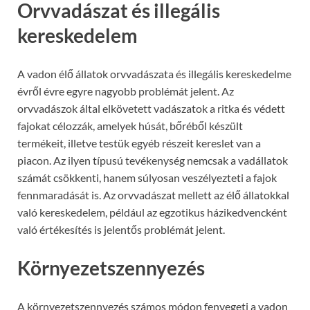
Orvvadászat és illegális
kereskedelem
A vadon élő állatok orvvadászata és illegális kereskedelme
évről évre egyre nagyobb problémát jelent. Az
orvvadászok által elkövetett vadászatok a ritka és védett
fajokat célozzák, amelyek húsát, bőréből készült
termékeit, illetve testük egyéb részeit kereslet van a
piacon. Az ilyen típusú tevékenység nemcsak a vadállatok
számát csökkenti, hanem súlyosan veszélyezteti a fajok
fennmaradását is. Az orvvadászat mellett az élő állatokkal
való kereskedelem, például az egzotikus házikedvencként
való értékesítés is jelentős problémát jelent.
Környezetszennyezés
A környezetszennyezés számos módon fenyegeti a vadon