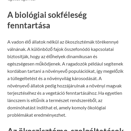
A biológiai sokféleség
fenntartása
A vadon élő állatok nélkül az ökoszisztémák törékennyé
válnának. A különböző fajok összefonódó kapcsolatai
biztosítják, hogy az élőhelyek dinamikusan és
egészségesen működjenek. A ragadozók például segítenek
kordában tartani a növényevő populációkat, így megelőzik
a túllegeltetést és a növényvilág károsodását. A
növényevő állatok pedig hozzájárulnak a növényi magvak
terjesztéséhez és a vegetáció fenntartásához. Ha egyetlen
láncszem is eltűnik a természet rendszeréből, az
dominóhatást indíthat el, amely komoly ökológiai
problémákat eredményezhet.
Az ökoszisztéma-szolgáltatások