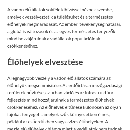
A vadon élő állatok sokféle kihívással néznek szembe,
amelyek veszélyeztetik a túlélésüket és a természetes
élőhelyek megmaradását. Az emberi tevékenység hatásai,
a globális változások és az egyes természetes tényezők
mind hozzájárulnak a vadállatok populációinak
csökkenéséhez.
Élőhelyek elvesztése
A legnagyobb veszély a vadon élő állatok számára az
élőhelyük megsemmisítése. Az erdőirtás, a mezőgazdasági
területek bővítése, az urbanizáció és az infrastruktúra-
fejlesztés mind hozzájárulnak a természetes élőhelyek
csökkenéséhez. Az élőhelyek eltűnése különösen az olyan
fajokat fenyegeti, amelyek szűk környezetben élnek,
például az esőerdőkben vagy a vizes élőhelyeken. A
megfelelő élőhelyek hiánya miatt a vadállatok nem tudnak