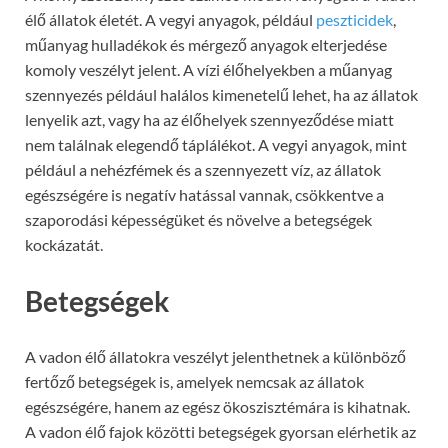
élő állatok életét. A vegyi anyagok, például
peszticidek
,
műanyag hulladékok és mérgező anyagok elterjedése
komoly veszélyt jelent. A vízi élőhelyekben a műanyag
szennyezés például halálos kimenetelű lehet, ha az állatok
lenyelik azt, vagy ha az élőhelyek szennyeződése miatt
nem találnak elegendő táplálékot. A vegyi anyagok, mint
például a nehézfémek és a szennyezett víz, az állatok
egészségére is negatív hatással vannak, csökkentve a
szaporodási képességüket és növelve a betegségek
kockázatát.
Betegségek
A vadon élő állatokra veszélyt jelenthetnek a különböző
fertőző betegségek is, amelyek nemcsak az állatok
egészségére, hanem az egész ökoszisztémára is kihatnak.
A vadon élő fajok közötti betegségek gyorsan elérhetik az