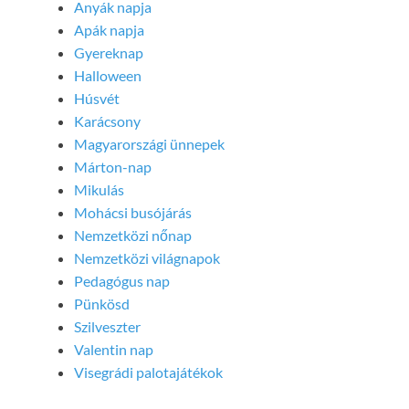
Anyák napja
Apák napja
Gyereknap
Halloween
Húsvét
Karácsony
Magyarországi ünnepek
Márton-nap
Mikulás
Mohácsi busójárás
Nemzetközi nőnap
Nemzetközi világnapok
Pedagógus nap
Pünkösd
Szilveszter
Valentin nap
Visegrádi palotajátékok