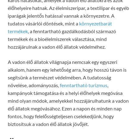
káros hatásokat, amelyek a vadon élő állatokra és azok
élőhelyeire hatnak. Az élelmiszeripar, a textilipar és egyéb
iparágak jelentős hatással vannak a környezetre. A
tudatos vásárlói döntések, mint a
környezetbarát
termékek
, a fenntartható gazdálkodásból származó
termékek és a bioélelmiszerek választása, mind
hozzájárulnak a vadon élő állatok védelméhez.
A vadon élő állatok világnapja nemcsak egy egyszeri
alkalom, hanem egy lehetőség arra, hogy hosszú távon is
segítsünk a természet védelmében. A tudatosság
növelése, adományozás,
fenntartható turizmus
,
kampányok támogatása és a helyi élőhelyek megóvása
mind olyan módok, amelyekkel hozzájárulhatunk a vadon
élő állatok megóvásához. Ezen a napon és minden nap
fontos, hogy felelősségteljesen cselekedjünk, hogy
biztosítsuk a vadon élő állatok jövőjét.