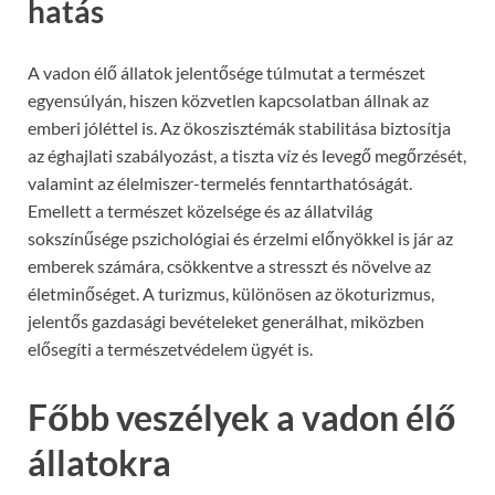
hatás
A vadon élő állatok jelentősége túlmutat a természet
egyensúlyán, hiszen közvetlen kapcsolatban állnak az
emberi jóléttel is. Az ökoszisztémák stabilitása biztosítja
az éghajlati szabályozást, a tiszta víz és levegő megőrzését,
valamint az élelmiszer-termelés fenntarthatóságát.
Emellett a természet közelsége és az állatvilág
sokszínűsége pszichológiai és érzelmi előnyökkel is jár az
emberek számára, csökkentve a stresszt és növelve az
életminőséget. A turizmus, különösen az ökoturizmus,
jelentős gazdasági bevételeket generálhat, miközben
elősegíti a természetvédelem ügyét is.
Főbb veszélyek a vadon élő
állatokra