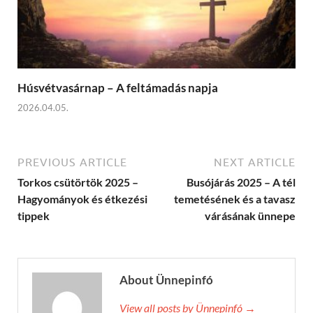
Húsvétvasárnap – A feltámadás napja
2026.04.05.
PREVIOUS ARTICLE
NEXT ARTICLE
Torkos csütörtök 2025 –
Busójárás 2025 – A tél
Hagyományok és étkezési
temetésének és a tavasz
tippek
várásának ünnepe
About Ünnepinfó
View all posts by Ünnepinfó →