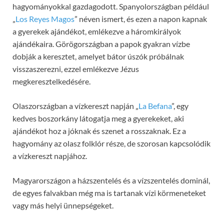
hagyományokkal gazdagodott. Spanyolországban például
„
Los Reyes Magos
” néven ismert, és ezen a napon kapnak
a gyerekek ajándékot, emlékezve a háromkirályok
ajándékaira. Görögországban a papok gyakran vízbe
dobják a keresztet, amelyet bátor úszók próbálnak
visszaszerezni, ezzel emlékezve Jézus
megkeresztelkedésére.
Olaszországban a vízkereszt napján „
La Befana
”, egy
kedves boszorkány látogatja meg a gyerekeket, aki
ajándékot hoz a jóknak és szenet a rosszaknak. Ez a
hagyomány az olasz folklór része, de szorosan kapcsolódik
a vízkereszt napjához.
Magyarországon a házszentelés és a vízszentelés dominál,
de egyes falvakban még ma is tartanak vízi körmeneteket
vagy más helyi ünnepségeket.