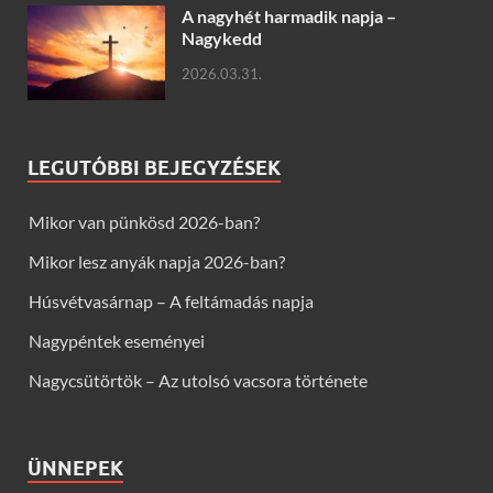
A nagyhét harmadik napja –
Nagykedd
2026.03.31.
LEGUTÓBBI BEJEGYZÉSEK
Mikor van pünkösd 2026-ban?
Mikor lesz anyák napja 2026-ban?
Húsvétvasárnap – A feltámadás napja
Nagypéntek eseményei
Nagycsütörtök – Az utolsó vacsora története
ÜNNEPEK