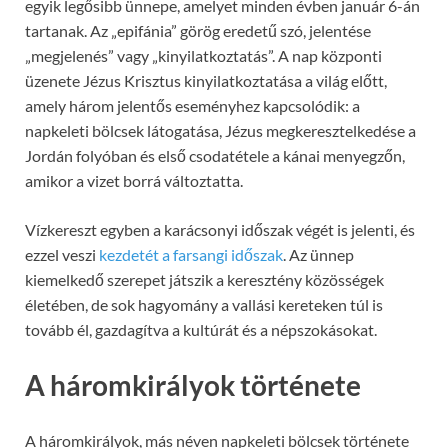
egyik legősibb ünnepe, amelyet minden évben január 6-án
tartanak. Az „epifánia” görög eredetű szó, jelentése
„megjelenés” vagy „kinyilatkoztatás”. A nap központi
üzenete Jézus Krisztus kinyilatkoztatása a világ előtt,
amely három jelentős eseményhez kapcsolódik: a
napkeleti bölcsek látogatása, Jézus megkeresztelkedése a
Jordán folyóban és első csodatétele a kánai menyegzőn,
amikor a vizet borrá változtatta.
Vízkereszt egyben a karácsonyi időszak végét is jelenti, és
ezzel veszi
kezdetét a farsangi időszak
. Az ünnep
kiemelkedő szerepet játszik a keresztény közösségek
életében, de sok hagyomány a vallási kereteken túl is
tovább él, gazdagítva a kultúrát és a népszokásokat.
A háromkirályok története
A háromkirályok, más néven napkeleti bölcsek története