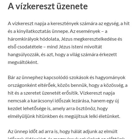
A vízkereszt üzenete
A vízkereszt napja a keresztények számára az egység, a hit
és a kinyilatkoztatás ünnepe. Az események – a
háromkirályok hódolata, Jézus megkeresztelkedése és
első csodatétele – mind Jézus isteni mivoltát
hangsúlyozzák, és azt, hogy a világ számára érkezett
megváltóként.
Bár az ünnephez kapcsolódó szokások és hagyományok
országonként eltérőek, közös bennük, hogy a közösség, a
hit és a szeretet üzenetét erősítik. Vízkereszt napja
nemcsak a karácsonyi időszak lezárása, hanem egy új
kezdet lehetősége is, amely arra ösztönöz, hogy
elmélyüljünk hitünkben és megújítsuk lelki életünket.
Az ünnep időt ad arra is, hogy hálát adjunk az elmúlt
időszak áldásaiért, és megnyissuk szívünket az előttünk