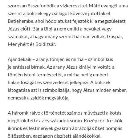
szorosan összefonódik a vízkereszttel. Máté evangéliuma
szerint a bölcsek egy csillagot követve jutottak el
Betlehembe, ahol hódolatukat fejezték ki a megszületett
Jézus előtt. Bár a Biblia nem említi a nevüket vagy
számukat, a hagyomány szerint hárman voltak: Gáspár,
Menyhért és Boldizsár.
Ajándékaik – arany, tömjén és mirha – szimbolikus
jelentéssel bírnak. Az arany Jézus királyi mivoltát, a
tömjén isteni természetét, a mirha pedig emberi
halandóságát és szenvedését jelképezi. A bölcsek
látogatása azt is szimbolizálja, hogy Jézus minden ember,
nemcsak a zsidók megváltója.
A háromkirályok történetét számos művészeti alkotás
megörökítette az évszázadok során. Középkori freskók,
ikonok és festmények gyakran ábrázolják őket pompás
öltözetben, gazdagon díszített ajándékokkal.