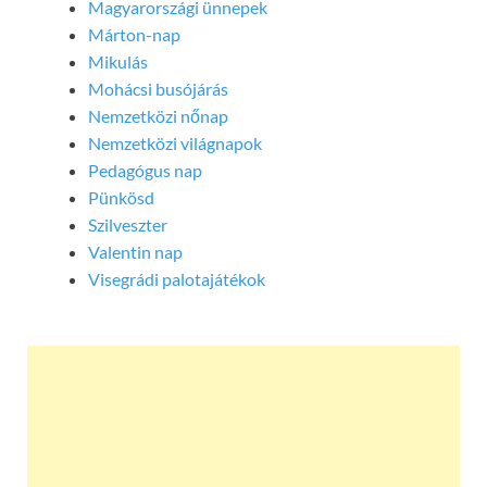
Magyarországi ünnepek
Márton-nap
Mikulás
Mohácsi busójárás
Nemzetközi nőnap
Nemzetközi világnapok
Pedagógus nap
Pünkösd
Szilveszter
Valentin nap
Visegrádi palotajátékok