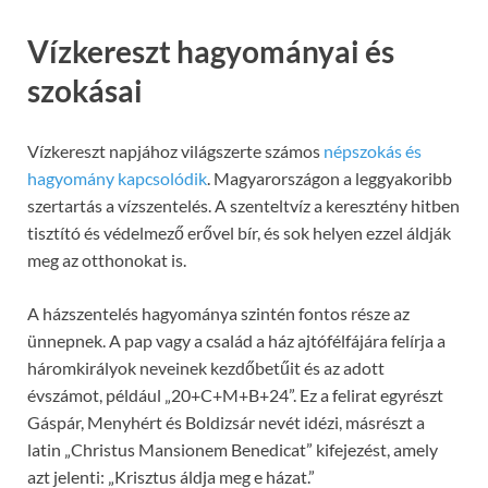
Vízkereszt hagyományai és
szokásai
Vízkereszt napjához világszerte számos
népszokás és
hagyomány kapcsolódik
. Magyarországon a leggyakoribb
szertartás a vízszentelés. A szenteltvíz a keresztény hitben
tisztító és védelmező erővel bír, és sok helyen ezzel áldják
meg az otthonokat is.
A házszentelés hagyománya szintén fontos része az
ünnepnek. A pap vagy a család a ház ajtófélfájára felírja a
háromkirályok neveinek kezdőbetűit és az adott
évszámot, például „20+C+M+B+24”. Ez a felirat egyrészt
Gáspár, Menyhért és Boldizsár nevét idézi, másrészt a
latin „Christus Mansionem Benedicat” kifejezést, amely
azt jelenti: „Krisztus áldja meg e házat.”